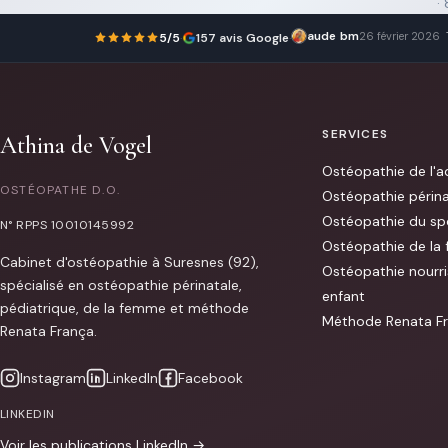
·
aude bm
26 février 2026
5/5
·
157 avis Google
·
SERVICES
Athina de Vogel
Ostéopathie de l'a
OSTÉOPATHE D.O.
Ostéopathie périna
Ostéopathie du spo
N° RPPS 10010145992
Ostéopathie de la
Cabinet d'ostéopathie à Suresnes (92),
Ostéopathie nourri
spécialisé en ostéopathie périnatale,
enfant
pédiatrique, de la femme et méthode
Méthode Renata F
Renata França.
Instagram
LinkedIn
Facebook
LINKEDIN
Voir les publications LinkedIn →