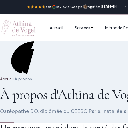
Agathe GERMAIN
30 mar
5/5
·
157 avis Google
·
Accueil
Services
Méthode Re
Recherche rapide
Accueil
›
À propos
Trouver une
À propos d'Athina de Vo
page
Ostéopathe D.O. diplômée du CEESO Paris, installée à
Un parcours ancré dans la santé des 