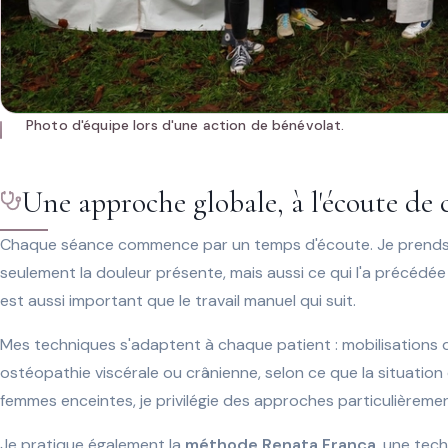
Photo d'équipe lors d'une action de bénévolat.
Une approche globale, à l'écoute de
Chaque séance commence par un temps d'écoute. Je prends
seulement la douleur présente, mais aussi ce qui l'a précédée 
est aussi important que le travail manuel qui suit.
Mes techniques s'adaptent à chaque patient : mobilisations 
ostéopathie viscérale ou crânienne, selon ce que la situation
femmes enceintes, je privilégie des approches particulièreme
Je pratique également la
méthode Renata França
, une tec