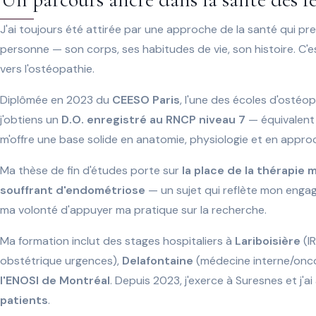
Tapez au moins 2 lettres.
J'ai toujours été attirée par une approche de la santé qui pr
personne — son corps, ses habitudes de vie, son histoire. C'e
vers l'ostéopathie.
Diplômée en 2023 du
CEESO Paris
, l'une des écoles d'ostéo
j'obtiens un
D.O. enregistré au RNCP niveau 7
— équivalent 
m'offre une base solide en anatomie, physiologie et en appro
Ma thèse de fin d'études porte sur
la place de la thérapie 
souffrant d'endométriose
— un sujet qui reflète mon enga
ma volonté d'appuyer ma pratique sur la recherche.
Ma formation inclut des stages hospitaliers à
Lariboisière
(I
obstétrique urgences),
Delafontaine
(médecine interne/onco
l'ENOSI de Montréal
. Depuis 2023, j'exerce à Suresnes et j
patients
.