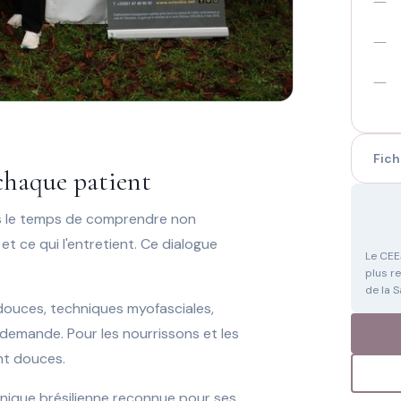
—
—
—
Fich
 chaque patient
 le temps de comprendre non
et ce qui l'entretient. Ce dialogue
Le CEE
plus r
de la S
douces, techniques myofasciales,
 demande. Pour les nourrissons et les
nt douces.
hnique brésilienne reconnue pour ses