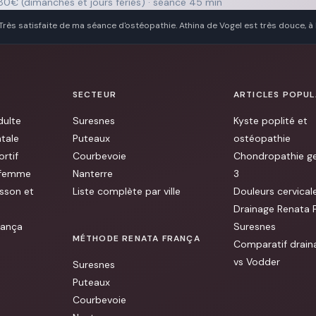
 80€ (dimanches et jours fériés) · séance 45 min
Très satisfaite de ma séance d'ostéopathie. Athina de Vogel est très douce, à
notre bien être. Je recommande !! [...]
SECTEUR
ARTICLES POPUL
dulte
Suresnes
Kyste poplité et
tale
Puteaux
ostéopathie
rtif
Courbevoie
Chondropathie g
 femme
Nanterre
3
sson et
Liste complète par ville
Douleurs cervicale
Drainage Renata 
rança
Suresnes
MÉTHODE RENATA FRANÇA
Comparatif drain
vs Vodder
Suresnes
Puteaux
Courbevoie