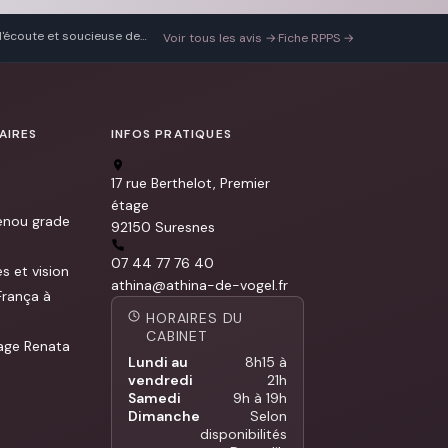
 l'écoute et soucieuse de
Voir tous les avis →
·
Fiche RPPS →
AIRES
INFOS PRATIQUES
17 rue Berthelot, Premier
étage
enou grade
(Google Maps, nouvelle fenêtre)
92150 Suresnes
07 44 77 76 40
s et vision
athina@athina-de-vogel.fr
França à
HORAIRES DU
CABINET
age Renata
Lundi au
8h15 à
vendredi
21h
Samedi
9h à 19h
Dimanche
Selon
disponibilités