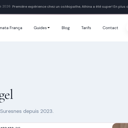
Première expérience chez un ostéopathe, Athina a été super! En plus d
s 2026
Athina a pris le temps de m’expliquer chaque geste, et comment faire
[...]
nata França
Guides
Blog
Tarifs
Contact
gel
 Suresnes depuis 2023.
femmes