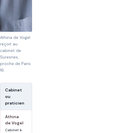
Athina de Vogel
reçoit au
cabinet de
Suresnes,
proche de Paris
16.
Cabinet
Tarif public affiché
Avis et
ou
spécialités
praticien
Athina
70 €
5/5 Google ·
de Vogel
147 avis
80 € dimanches et
jours fériés selon
adultes ·
Cabinet à