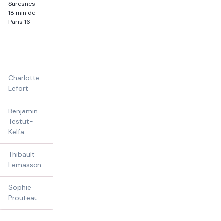
disponibilités
sportifs ·
Suresnes ·
femmes
18 min de
Voir les tarifs
enceintes ·
Paris 16
nourrissons ·
Réserver sur Doctolib
méthode
Renata
França
Charlotte
70 €
Lefort
Benjamin
80 €
Testut-
Kelfa
Thibault
80 €
Lemasson
Sophie
85 €
Prouteau