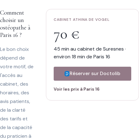
qu’elle
fait
,
Comment
[...]
choisir un
CABINET ATHINA DE VOGEL
ostéopathe à
70 €
Paris 16 ?
45 min au cabinet de Suresnes ·
Le bon choix
environ 18 min de Paris 16
dépend de
votre motif, de
Réserver sur Doctolib
l'accès au
cabinet, des
Voir les prix à Paris 16
horaires, des
avis patients,
de la clarté
des tarifs et
de la capacité
du praticien à