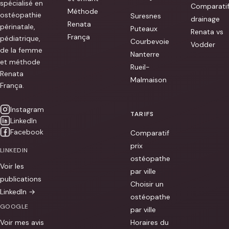
spécialisé en
Comparati
Méthode
ostéopathie
Suresnes
drainage
Renata
périnatale,
Puteaux
Renata vs
França
pédiatrique,
Courbevoie
Vodder
de la femme
Nanterre
et méthode
Rueil-
Renata
Malmaison
França.
Instagram
TARIFS
LinkedIn
Facebook
Comparatif
prix
LINKEDIN
ostéopathe
Voir les
par ville
publications
Choisir un
LinkedIn →
ostéopathe
GOOGLE
par ville
Voir mes avis
Horaires du