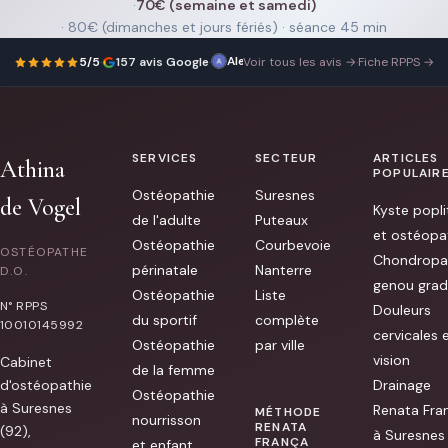
·
70€ (semaine et samedi)
· 80€ (dimanches et jours fériés) · séance 45 min
Alex
Excellente
6 novembre 2025
5/5
·
157 avis Google
·
Voir tous les avis →
·
Fiche RPPS →
prise
en
charge
:
de
la
SERVICES
SECTEUR
ARTICLES
qualité
Athina
des
POPULAIR
soins
Ostéopathie
Suresnes
aux
de Vogel
Kyste popli
recommandations
de l'adulte
Puteaux
post
et ostéopa
séance
Ostéopathie
Courbevoie
OSTÉOPATHE
avec
Chondropa
périnatale
Nanterre
des
D.O.
genou grad
explications
Ostéopathie
Liste
claires.
N° RPPS
Douleurs
[...]
du sportif
complète
10010145992
cervicales 
Ostéopathie
par ville
vision
Cabinet
de la femme
d'ostéopathie
Drainage
Ostéopathie
à Suresnes
Renata Fra
MÉTHODE
nourrisson
RENATA
(92),
à Suresnes
FRANÇA
et enfant