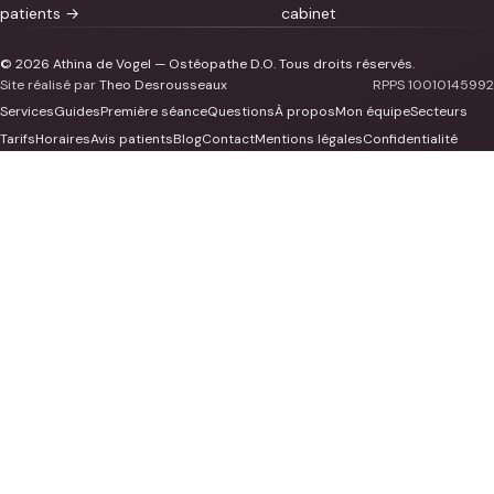
patients →
cabinet
© 2026 Athina de Vogel — Ostéopathe D.O. Tous droits réservés.
Site réalisé par
Theo Desrousseaux
RPPS 10010145992
Services
Guides
Première séance
Questions
À propos
Mon équipe
Secteurs
Tarifs
Horaires
Avis patients
Blog
Contact
Mentions légales
Confidentialité