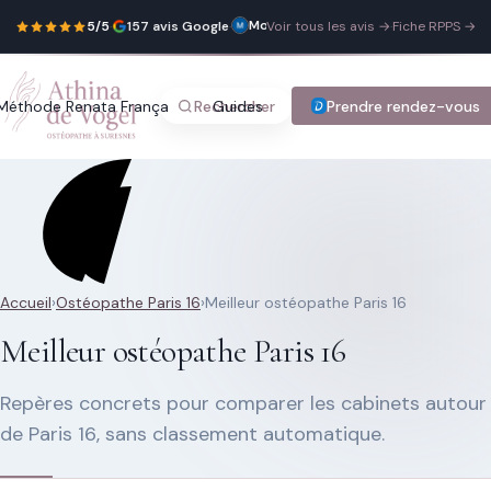
Mounia Chattou
Je
18 juin 2026
5/5
·
157 avis Google
·
Voir tous les avis →
·
Fiche RPPS →
suis
venue
voir
Athina
deux
Méthode Renata França
Rechercher
Guides
Blog
Prendre rendez-vous
Tarifs
Con
fois
de
suite
,
pour
mon
bébé
et
pour
moi
même..
Elle
Recherche rapide
est
Accueil
›
Ostéopathe Paris 16
›
Meilleur ostéopathe Paris 16
juste
Trouver une page
brillantissime
Meilleur ostéopathe Paris 16
!!
Très
professionnelle,
elle
Repères concrets pour comparer les cabinets autour
explique
vraiment
de Paris 16, sans classement automatique.
très
Tapez au moins 2 lettres.
bien
tout
ce