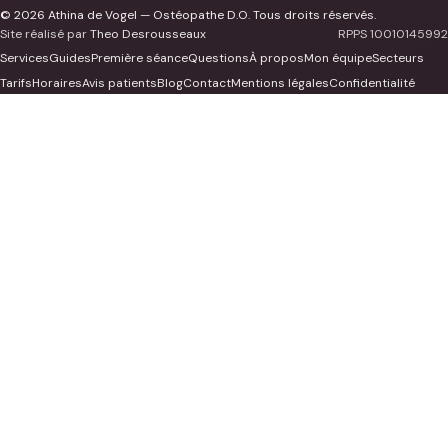
© 2026 Athina de Vogel — Ostéopathe D.O. Tous droits réservés.
Site réalisé par
Theo Desrousseaux
RPPS 10010145992
Services
Guides
Première séance
Questions
À propos
Mon équipe
Secteurs
Tarifs
Horaires
Avis patients
Blog
Contact
Mentions légales
Confidentialité