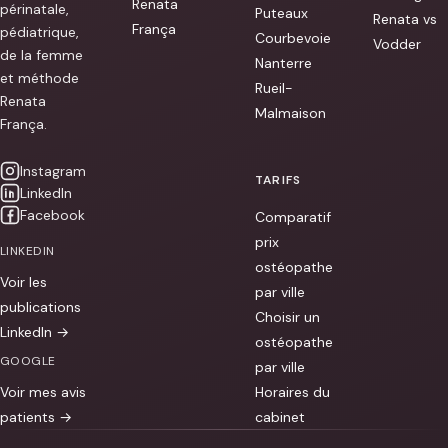
Renata
ress
périnatale,
Puteaux
[...]
Renata vs
França
pédiatrique,
Courbevoie
Vodder
de la femme
Nanterre
et méthode
Rueil-
Renata
Malmaison
França.
Instagram
TARIFS
LinkedIn
Facebook
Comparatif
prix
LINKEDIN
ostéopathe
Voir les
par ville
publications
Choisir un
LinkedIn →
ostéopathe
GOOGLE
par ville
Voir mes avis
Horaires du
patients →
cabinet