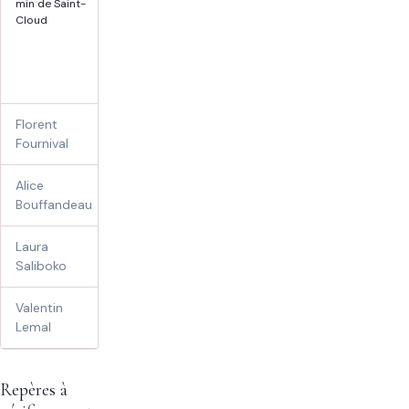
femmes
min de Saint-
Voir les tarifs
enceintes ·
Cloud
nourrissons ·
Réserver sur Doctolib
méthode
Renata
França
Florent
60 €
adultes ·
Fournival
sportifs
Alice
70 €
Bouffandeau
Laura
70 €
adultes ·
Saliboko
enfants
Valentin
70 €
Lemal
Repères à