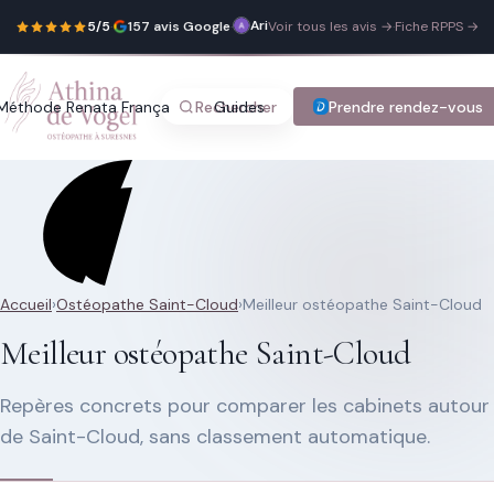
Ariane Galy
Athina
27 mars 2026
5/5
·
157 avis Google
·
Voir tous les avis →
·
Fiche RPPS →
m'a
bien
débloqué
le
dos
Méthode Renata França
Rechercher
Guides
Blog
Prendre rendez-vous
Tarifs
Con
qui
m'était
douloureux
et
qui
me
gênait
au
quotidien.
Athina
est
fort
Recherche rapide
sympathique
Accueil
›
Ostéopathe Saint-Cloud
›
Meilleur ostéopathe Saint-Cloud
et
Trouver une page
son
Meilleur ostéopathe Saint-Cloud
cabinet
est
accueillant.
[...]
Repères concrets pour comparer les cabinets autour
de Saint-Cloud, sans classement automatique.
Tapez au moins 2 lettres.