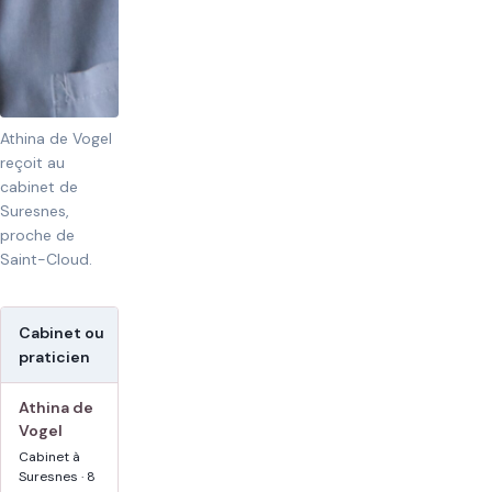
Athina de Vogel
reçoit au
cabinet de
Suresnes,
proche de
Saint-Cloud.
Cabinet ou
Tarif public affiché
Avis et
praticien
spécialités
Athina de
70 €
5/5 Google ·
Vogel
147 avis
80 € dimanches et
jours fériés selon
adultes ·
Cabinet à
disponibilités
sportifs ·
Suresnes · 8