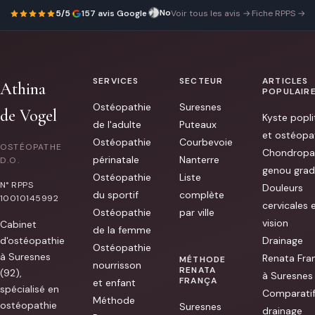
Nosanoff Tatiana
Athina
8 avril 2026
5/5
·
157 avis Google
·
Voir tous les avis →
·
Fiche RPPS →
a
pu
me
revevoir
en
urgence,
SERVICES
SECTEUR
ARTICLES
une
Athina
chance
POPULAIR
!
Ostéopathie
Suresnes
J'étais
de Vogel
Kyste popli
complètement
de l'adulte
Puteaux
bloquée.
et ostéopa
Elle
Ostéopathie
Courbevoie
OSTÉOPATHE
est
Chondropa
périnatale
Nanterre
tres
D.O.
genou grad
efficace,
Ostéopathie
Liste
travaille
N° RPPS
Douleurs
en
du sportif
complète
10010145992
douceur,
cervicales 
explique
Ostéopathie
par ville
ce
vision
Cabinet
qu'elle
de la femme
fait,
d'ostéopathie
Drainage
Ostéopathie
et
à Suresnes
Renata Fra
donne
MÉTHODE
nourrisson
de
RENATA
(92),
à Suresnes
bons
FRANÇA
et enfant
conseils.
spécialisé en
Comparati
Je
Méthode
ostéopathie
Suresnes
suis
drainage