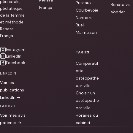
périnatale,
Puteaux
Renata vs
França
pédiatrique,
Courbevoie
Vodder
de la femme
Nanterre
et méthode
Rueil-
Renata
Malmaison
França.
Instagram
TARIFS
LinkedIn
Facebook
Comparatif
prix
LINKEDIN
ostéopathe
Voir les
par ville
publications
Choisir un
LinkedIn →
ostéopathe
GOOGLE
par ville
Voir mes avis
Horaires du
patients →
cabinet