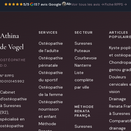
Abdallah El Khaoui
Excellente
20 mai 2026
5/5
·
157 avis Google
·
Voir tous les avis →
·
Fiche RPPS →
qualité
d'écoute,
bienveillante,
communication
claire.
Des
techniques
SERVICES
SECTEUR
ARTICLES
Athina
douces
POPULAIR
et
Ostéopathie
Suresnes
adaptées.
de Vogel
Kyste popli
je
de l'adulte
Puteaux
suis
et ostéopa
sorti
Ostéopathie
Courbevoie
OSTÉOPATHE
du
Chondropa
cabinet
périnatale
Nanterre
D.O.
avec
genou grad
Ostéopathie
Liste
moins
N° RPPS
de
Douleurs
du sportif
complète
douleur...
10010145992
cervicales 
[...]
Ostéopathie
par ville
vision
Cabinet
de la femme
d'ostéopathie
Drainage
Ostéopathie
à Suresnes
Renata Fra
MÉTHODE
nourrisson
RENATA
(92),
à Suresnes
FRANÇA
et enfant
spécialisé en
Comparati
Méthode
ostéopathie
Suresnes
drainage
Renata