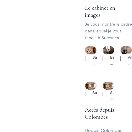
Le cabinet en
images
Je vous montre le cadre
dans lequel je vous
reçois à Suresnes.
Salle
Espace
A
de
d'anamnès
a
consultation
avec
b
et
bureau
a
table
et
u
du
chaises.
pa
Salle
Salle
cabinet.
de
de
consultation
consultatio
Accès depuis
au
au
Colombes
cabinet.
cabinet.
Depuis Colombes,