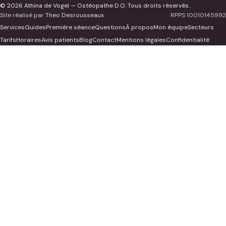
© 2026 Athina de Vogel — Ostéopathe D.O. Tous droits réservés.
Site réalisé par
Theo Desrousseaux
RPPS 10010145992
Services
Guides
Première séance
Questions
À propos
Mon équipe
Secteurs
Tarifs
Horaires
Avis patients
Blog
Contact
Mentions légales
Confidentialité