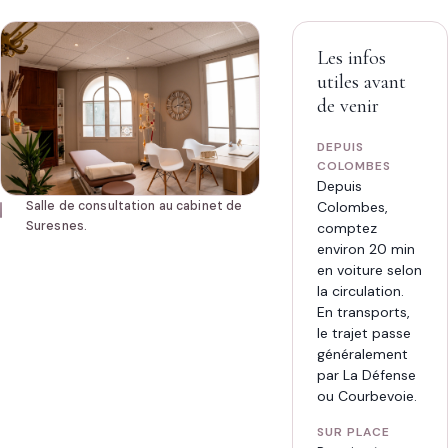
Réserver
sur
Doctolib
SÉANCE
Les infos
45 min · 70 €
07
utiles avant
44
HORAIRES
de venir
77
76
Lun-ven 8h15-21h · sam 9h-19h
40
DEPUIS
COLOMBES
Depuis
Colombes,
Salle de consultation au cabinet de
Suresnes.
comptez
environ 20 min
en voiture selon
la circulation.
En transports,
le trajet passe
généralement
par La Défense
ou Courbevoie.
SUR PLACE