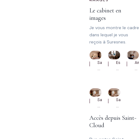
IMAGES
Le cabinet en
images
Je vous montre le cadre
dans lequel je vous
reçois à Suresnes.
Salle
Espace
A
de
d'anamnès
a
consultation
avec
b
et
bureau
a
table
et
u
du
chaises.
pa
Salle
Salle
cabinet.
de
de
consultation
consultatio
Accès depuis Saint-
au
au
Cloud
cabinet.
cabinet.