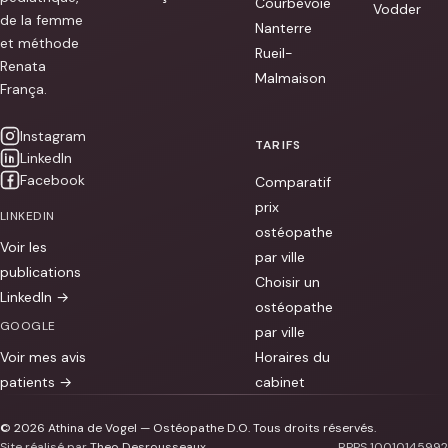
Courbevoie
Vodder
de la femme
Nanterre
et méthode
Rueil-
Renata
Malmaison
França.
Instagram
TARIFS
LinkedIn
Facebook
Comparatif
prix
LINKEDIN
ostéopathe
Voir les
par ville
publications
Choisir un
LinkedIn →
ostéopathe
GOOGLE
par ville
Voir mes avis
Horaires du
patients →
cabinet
© 2026 Athina de Vogel — Ostéopathe D.O. Tous droits réservés.
Site réalisé par
Theo Desrousseaux
RPPS 10010145992