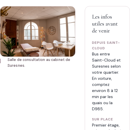
Réserver
sur
Doctolib
SÉANCE
Les infos
45 min · 70 €
07
utiles avant
44
HORAIRES
de venir
77
76
Lun-ven 8h15-21h · sam 9h-19h
40
DEPUIS SAINT-
CLOUD
Bus entre
Saint-Cloud et
Salle de consultation au cabinet de
Suresnes.
Suresnes selon
votre quartier.
En voiture,
comptez
environ 8 à 12
min par les
quais ou la
D985.
SUR PLACE
Premier étage,