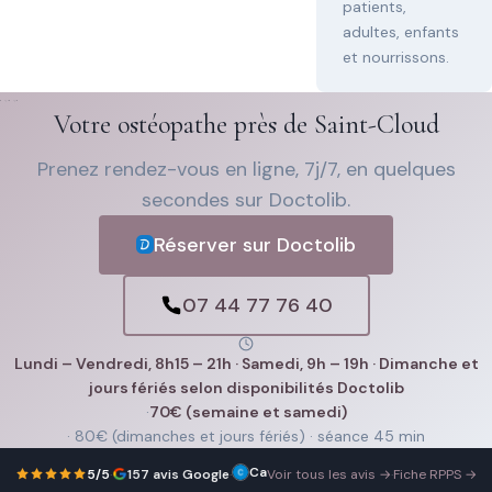
patients,
adultes, enfants
et nourrissons.
Votre ostéopathe près de Saint-Cloud
Prenez rendez-vous en ligne, 7j/7, en quelques
secondes sur Doctolib.
Réserver sur Doctolib
07 44 77 76 40
Lundi – Vendredi, 8h15 – 21h · Samedi, 9h – 19h · Dimanche et
jours fériés selon disponibilités Doctolib
·
70€ (semaine et samedi)
· 80€ (dimanches et jours fériés) · séance 45 min
Camille Carrat
Athina
5 décembre 2025
5/5
·
157 avis Google
·
Voir tous les avis →
·
Fiche RPPS →
m’a