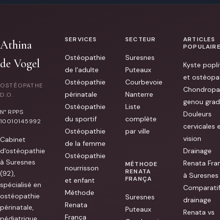
soulagé
enceinte
d’une
sciatique
que
j’avais
SERVICES
SECTEUR
ARTICLES
Athina
depuis
POPULAIR
quelques
Ostéopathie
Suresnes
semaines
de Vogel
Kyste popli
en
de l'adulte
Puteaux
une
et ostéopa
séance.
Ostéopathie
Courbevoie
OSTÉOPATHE
Je
Chondropa
la
périnatale
Nanterre
D.O.
recommande
genou grad
Ostéopathie
Liste
à
N° RPPS
Douleurs
100%
du sportif
complète
[...]
10010145992
cervicales 
Ostéopathie
par ville
vision
Cabinet
de la femme
d'ostéopathie
Drainage
Ostéopathie
à Suresnes
Renata Fra
MÉTHODE
nourrisson
RENATA
(92),
à Suresnes
FRANÇA
et enfant
spécialisé en
Comparati
Méthode
ostéopathie
Suresnes
drainage
Renata
périnatale,
Puteaux
Renata vs
França
pédiatrique,