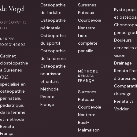
Je
Ostéopathie
Suresnes
recommande
de Vogel
Kyste popli
[...]
de l'adulte
Puteaux
et ostéopa
Ostéopathie
Courbevoie
OSTÉOPATHE
Chondropa
périnatale
Nanterre
D.O.
genou grad
Ostéopathie
Liste
N° RPPS
Douleurs
du sportif
complète
10010145992
cervicales 
Ostéopathie
par ville
vision
Cabinet
de la femme
d'ostéopathie
Drainage
Ostéopathie
à Suresnes
Renata Fra
MÉTHODE
nourrisson
RENATA
(92),
à Suresnes
FRANÇA
et enfant
spécialisé en
Comparati
Méthode
ostéopathie
Suresnes
drainage
Renata
périnatale,
Puteaux
Renata vs
França
pédiatrique,
Courbevoie
Vodder
de la femme
Nanterre
et méthode
Rueil-
Renata
Malmaison
França.