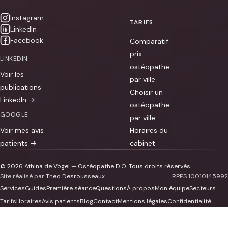
Instagram
TARIFS
LinkedIn
Facebook
Comparatif
prix
LINKEDIN
ostéopathe
Voir les
par ville
publications
Choisir un
LinkedIn →
ostéopathe
GOOGLE
par ville
Voir mes avis
Horaires du
patients →
cabinet
© 2026 Athina de Vogel — Ostéopathe D.O. Tous droits réservés.
Site réalisé par
Theo Desrousseaux
RPPS 10010145992
Services
Guides
Première séance
Questions
À propos
Mon équipe
Secteurs
Tarifs
Horaires
Avis patients
Blog
Contact
Mentions légales
Confidentialité