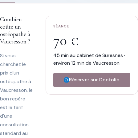
détendue.
Athi
[...]
Combien
coûte un
SÉANCE
ostéopathe à
70 €
Vaucresson ?
45 min au cabinet de Suresnes ·
Si vous
environ 12 min de Vaucresson
cherchez le
prix d'un
Réserver sur Doctolib
ostéopathe à
Vaucresson, le
bon repère
est le tarif
d'une
consultation
standard au