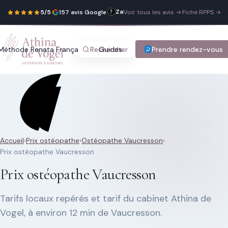
Zahra Leqsiouer
Je
23 mai 2026
5/5
·
157 avis Google
·
Voir tous les avis →
·
Fiche RPPS →
suis
venue
chez
Athina
complètement
Méthode Renata França
Rechercher
Guides
Blog
Prendre rendez-vous
Tarifs
Con
bloquée,
elle
a
a
été
très
douce
et
à
l’écoute
de
ce
Recherche rapide
dont
Accueil
›
Prix ostéopathe
›
Ostéopathe Vaucresson
›
j’avais
Trouver une page
Prix ostéopathe Vaucresson
besoin,
pleine
de
Prix ostéopathe Vaucresson
conseils.
Je
suis
Tarifs locaux repérés et tarif du cabinet Athina de
ressortie
de
Tapez au moins 2 lettres.
Vogel, à environ 12 min de Vaucresson.
son
cabinet
tellement