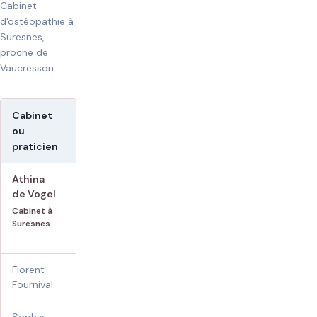
Cabinet
d'ostéopathie à
Suresnes,
proche de
Vaucresson.
Cabinet
Tarif public affiché
ou
praticien
Athina
70 €
de Vogel
80 € dimanches et jours fériés
selon disponibilités
Cabinet à
Suresnes
Voir le détail tarifaire
Florent
60 €
Fournival