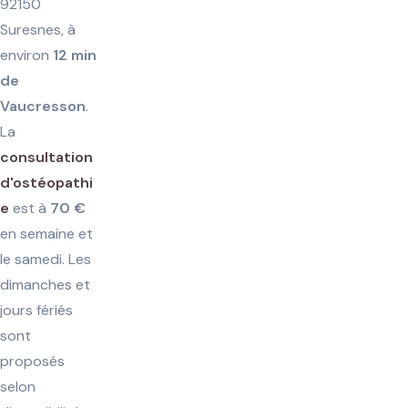
92150
Suresnes, à
environ
12 min
de
Vaucresson
.
La
consultation
d'ostéopathi
e
est à
70 €
en semaine et
le samedi. Les
dimanches et
jours fériés
sont
proposés
selon