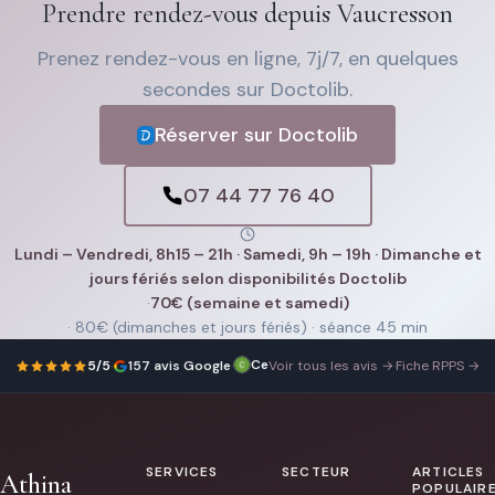
Prendre rendez-vous depuis Vaucresson
Prenez rendez-vous en ligne, 7j/7, en quelques
secondes sur Doctolib.
Réserver sur Doctolib
07 44 77 76 40
Lundi – Vendredi, 8h15 – 21h · Samedi, 9h – 19h · Dimanche et
jours fériés selon disponibilités Doctolib
·
70€ (semaine et samedi)
· 80€ (dimanches et jours fériés) · séance 45 min
Cel SA5
Professionnelle
2 mars 2026
5/5
·
157 avis Google
·
Voir tous les avis →
·
Fiche RPPS →
compétente,
souriante
et
qui
explique
bien
SERVICES
SECTEUR
ARTICLES
les
Athina
choses.
POPULAIR