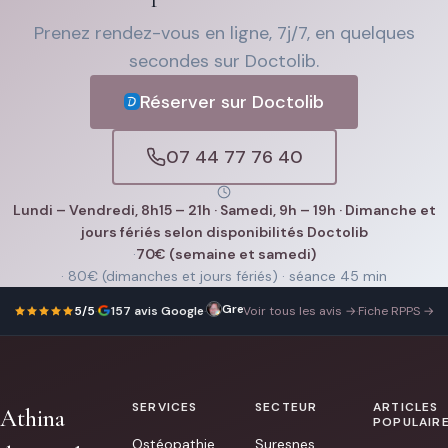
Prenez rendez-vous en ligne, 7j/7, en quelques
secondes sur Doctolib.
Réserver sur Doctolib
07 44 77 76 40
Lundi – Vendredi, 8h15 – 21h · Samedi, 9h – 19h · Dimanche et
jours fériés selon disponibilités Doctolib
·
70€ (semaine et samedi)
· 80€ (dimanches et jours fériés) · séance 45 min
Gregory Grefenstette
I
7 octobre 2025
5/5
·
157 avis Google
·
Voir tous les avis →
·
Fiche RPPS →
went
to
see
Athina
after
hurting
my
SERVICES
SECTEUR
ARTICLES
Athina
knee
POPULAIR
playing
Ostéopathie
Suresnes
ping