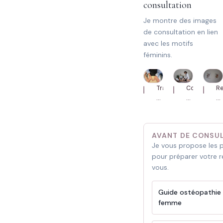
consultation
Je montre des images
de consultation en lien
avec les motifs
féminins.
Travail
Consultatio
R
abdominal
avec
a
pendant
une
a
la
femme
ca
séance.
enceinte.
AVANT DE CONSU
Je vous propose les 
pour préparer votre 
vous.
Guide ostéopathie 
femme