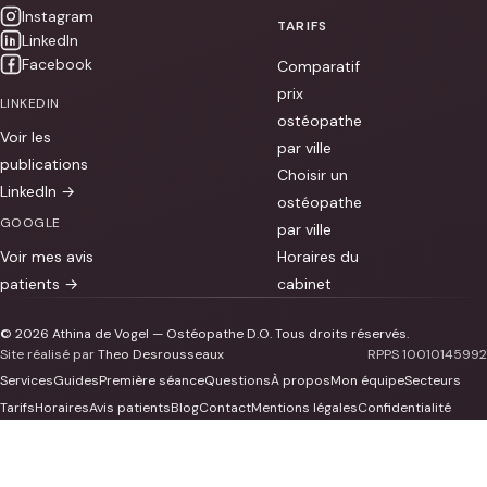
Instagram
TARIFS
LinkedIn
Facebook
Comparatif
prix
LINKEDIN
ostéopathe
Voir les
par ville
publications
Choisir un
LinkedIn →
ostéopathe
GOOGLE
par ville
Voir mes avis
Horaires du
patients →
cabinet
© 2026 Athina de Vogel — Ostéopathe D.O. Tous droits réservés.
Site réalisé par
Theo Desrousseaux
RPPS 10010145992
Services
Guides
Première séance
Questions
À propos
Mon équipe
Secteurs
Tarifs
Horaires
Avis patients
Blog
Contact
Mentions légales
Confidentialité