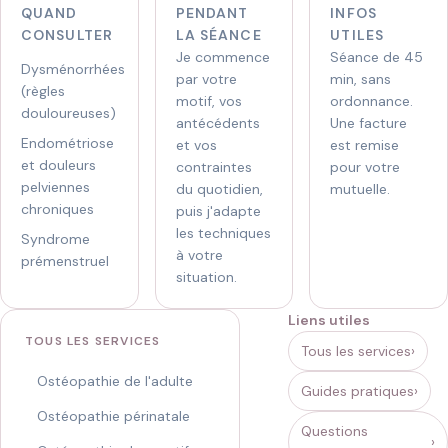
Réserver
CABINET
QUAND
PENDANT
INFOS
sur
CONSULTER
LA SÉANCE
UTILES
17 rue Berthelot, Suresnes
Doctolib
Je commence
Séance de 45
Dysménorrhées
HORAIRES
par votre
min, sans
07 44
(règles
77 76
motif, vos
ordonnance.
Lun-ven 8h15-21h · sam 9h-19h
douloureuses)
40
antécédents
Une facture
Endométriose
et vos
est remise
et douleurs
contraintes
pour votre
pelviennes
du quotidien,
mutuelle.
chroniques
puis j'adapte
les techniques
Syndrome
à votre
prémenstruel
situation.
Liens utiles
TOUS LES SERVICES
Tous les services
Ostéopathie de l'adulte
Guides pratiques
Ostéopathie périnatale
Questions