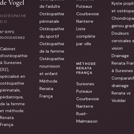
de Vogel
Kyste popli
pong.
de l'adulte
Puteaux
She
et ostéopa
manipulated
Ostéopathie
Courbevoie
OSTÉOPATHE
it
Chondropa
gently
périnatale
Nanterre
D.O.
but
genou grad
Ostéopathie
Liste
efficiently
N° RPPS
Douleurs
,
du sportif
complète
immediately
10010145992
cervicales 
giving
Ostéopathie
par ville
me
vision
Cabinet
relief
de la femme
and
d'ostéopathie
Drainage
Ostéopathie
greater
à Suresnes
mobility.
Renata Fra
MÉTHODE
nourrisson
[...]
RENATA
(92),
à Suresnes
FRANÇA
et enfant
spécialisé en
Comparati
Méthode
ostéopathie
Suresnes
drainage
Renata
périnatale,
Puteaux
Renata vs
França
pédiatrique,
Courbevoie
Vodder
de la femme
Nanterre
et méthode
Rueil-
Renata
Malmaison
França.