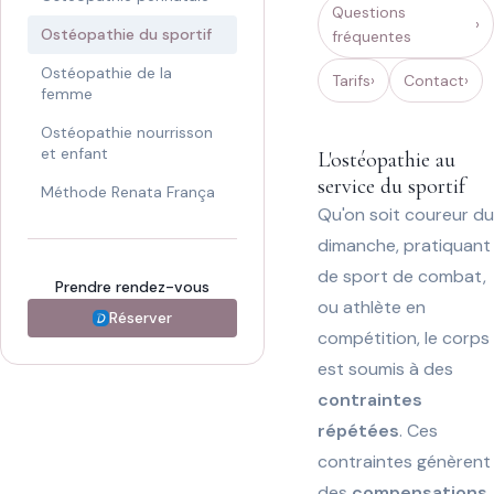
Questions
Ostéopathie du sportif
fréquentes
Ostéopathie de la
Tarifs
Contact
femme
Ostéopathie nourrisson
et enfant
L'ostéopathie au
service du sportif
Méthode Renata França
Qu'on soit coureur du
dimanche, pratiquant
de sport de combat,
Prendre rendez-vous
ou athlète en
Réserver
compétition, le corps
est soumis à des
contraintes
répétées
. Ces
contraintes génèrent
des
compensations