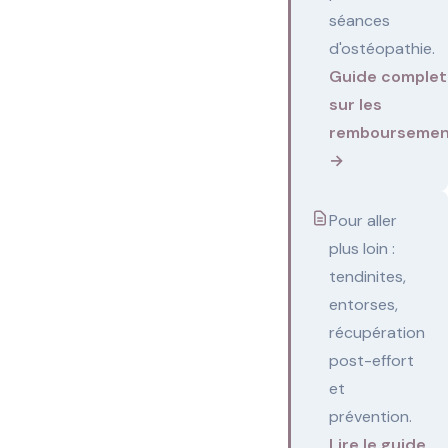
séances
d'ostéopathie.
Guide complet
sur les
remboursemen
→
Pour aller
plus loin :
tendinites,
entorses,
récupération
post-effort
et
prévention.
Lire le guide