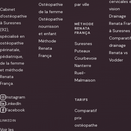
cervicales 
besoin,
Ostéopathie
par ville
pleine
vision
Cabinet
de
de la femme
conseils.
d'ostéopathie
Drainage
Ostéopathie
Je
à Suresnes
Renata Fra
suis
MÉTHODE
nourrisson
ressortie
RENATA
(92),
à Suresnes
de
FRANÇA
et enfant
son
spécialisé en
Comparati
cabinet
Méthode
ostéopathie
Suresnes
tellement
drainage
Renata
détendue.
périnatale,
Puteaux
Athi
Renata vs
França
pédiatrique,
[...]
Courbevoie
Vodder
de la femme
Nanterre
et méthode
Rueil-
Renata
Malmaison
França.
Instagram
TARIFS
LinkedIn
Facebook
Comparatif
prix
LINKEDIN
ostéopathe
Voir les