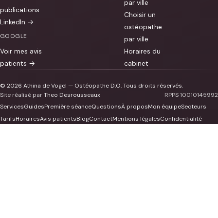
par ville
publications
Choisir un
LinkedIn →
ostéopathe
GOOGLE
par ville
Voir mes avis
Horaires du
patients →
cabinet
© 2026 Athina de Vogel — Ostéopathe D.O. Tous droits réservés.
Site réalisé par
Theo Desrousseaux
RPPS 10010145992
Services
Guides
Première séance
Questions
À propos
Mon équipe
Secteurs
Tarifs
Horaires
Avis patients
Blog
Contact
Mentions légales
Confidentialité