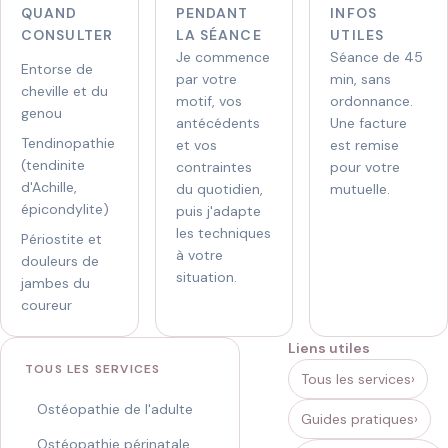
qu’elle
QUAND
PENDANT
INFOS
fait
HORAIRES
07 44
CONSULTER
LA SÉANCE
UTILES
,
77 76
[...]
Lun-ven 8h15-21h · sam 9h-19h
Je commence
Séance de 45
40
Entorse de
par votre
min, sans
cheville et du
motif, vos
ordonnance.
genou
antécédents
Une facture
Tendinopathie
et vos
est remise
(tendinite
contraintes
pour votre
d'Achille,
du quotidien,
mutuelle.
épicondylite)
puis j'adapte
les techniques
Périostite et
à votre
douleurs de
situation.
jambes du
coureur
Liens utiles
TOUS LES SERVICES
Tous les services
Ostéopathie de l'adulte
Guides pratiques
Ostéopathie périnatale