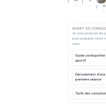
Mobilisation
Travail
du
de
C
genou
la
à
en
cuisse
pi
consultation
en
su
sportive.
suivi
ro
AVANT DE CONSU
sportif.
d
Je vous propose les 
c
pour préparer votre 
vous.
Guide ostéopathie
sportif
Déroulement d'une
première séance
Tarifs des consulta