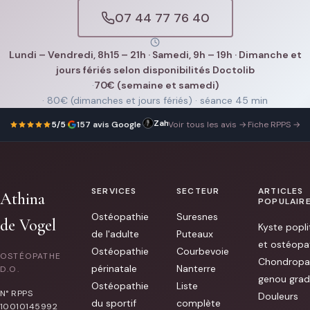
07 44 77 76 40
Lundi – Vendredi, 8h15 – 21h · Samedi, 9h – 19h · Dimanche et
jours fériés selon disponibilités Doctolib
·
70€ (semaine et samedi)
· 80€ (dimanches et jours fériés) · séance 45 min
Zahra Leqsiouer
Je
23 mai 2026
5/5
·
157 avis Google
·
Voir tous les avis →
·
Fiche RPPS →
suis
venue
chez
Athina
complètement
bloquée,
SERVICES
SECTEUR
ARTICLES
elle
Athina
a
POPULAIR
a
Ostéopathie
Suresnes
été
de Vogel
Kyste popli
très
de l'adulte
Puteaux
douce
et ostéopa
et
Ostéopathie
Courbevoie
OSTÉOPATHE
à
Chondropa
périnatale
Nanterre
l’écoute
D.O.
genou grad
de
Ostéopathie
Liste
ce
N° RPPS
Douleurs
dont
du sportif
complète
10010145992
j’avais