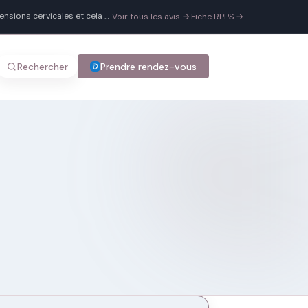
ensions cervicales et cela a
Voir tous les avis →
·
Fiche RPPS →
sympathie et d’une
Rechercher
Prendre rendez-vous