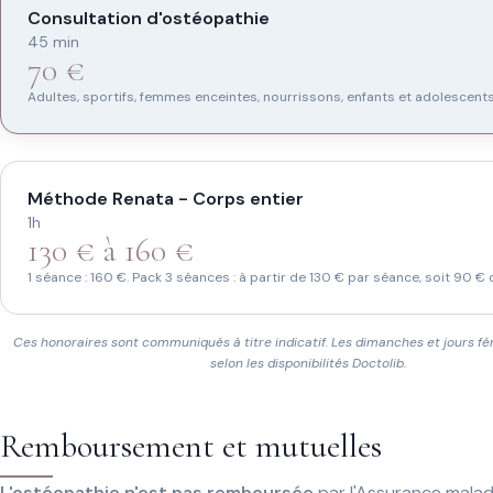
Tapez au moins 2 lettres.
Consultation d'ostéopathie
45 min
70 €
Adultes, sportifs, femmes enceintes, nourrissons, enfants et adolescents
Méthode Renata - Corps entier
1h
130 € à 160 €
1 séance : 160 €. Pack 3 séances : à partir de 130 € par séance, soit 90 €
Ces honoraires sont communiqués à titre indicatif. Les dimanches et jours fé
selon les disponibilités Doctolib.
Remboursement et mutuelles
L'ostéopathie n'est pas remboursée
par l'Assurance malad