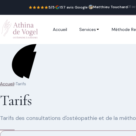
Matthieu Touchard
31 o
5/5
·
157 avis Google
·
Accueil
Services
Méthode Re
Recherche rapide
Accueil
›
Tarifs
Trouver une
Tarifs
page
Tarifs des consultations d'ostéopathie et de la méth