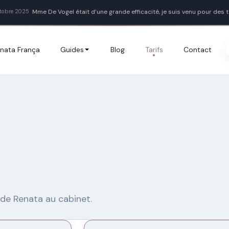
Mme De Vogel était d’une grande efficacité, je suis venu pour des t
ctobre 2025
disparu. Je recommande fortement. Je souligne qu’elle est d’une 
empathie fo [...]
nata França
Guides
Blog
Tarifs
Contact
ode Renata au cabinet.