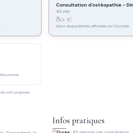
Consultation d'ostéopathie - Di
45 min
80 €
.
Selon disponibilités affichées sur Doctolib.
 d'économie.
riés sont proposés
Infos pratiques
Durée :
45 minutes par consultation
ie. Cependant, la