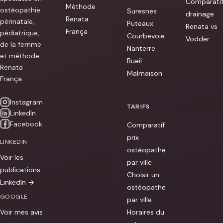
Comparati
Merci
Méthode
ostéopathie
Suresnes
[...]
drainage
Renata
périnatale,
Puteaux
Renata vs
França
pédiatrique,
Courbevoie
Vodder
de la femme
Nanterre
et méthode
Rueil-
Renata
Malmaison
França.
Instagram
TARIFS
LinkedIn
Facebook
Comparatif
prix
LINKEDIN
ostéopathe
Voir les
par ville
publications
Choisir un
LinkedIn →
ostéopathe
GOOGLE
par ville
Voir mes avis
Horaires du