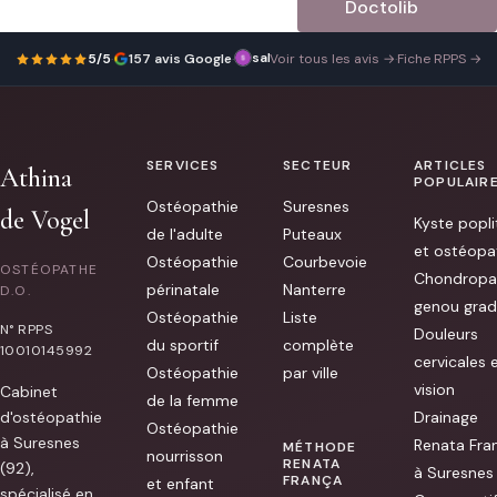
Doctolib
sabrina tri
Bonjour
8 janvier 2026
5/5
·
157 avis Google
·
Voir tous les avis →
·
Fiche RPPS →
j
ai
eu
un
rdv
rapidement
SERVICES
SECTEUR
ARTICLES
avec
Athina
Mme
POPULAIR
De
Ostéopathie
Suresnes
Vogel
de Vogel
Kyste popli
très
de l'adulte
Puteaux
bon
et ostéopa
accueil
Ostéopathie
Courbevoie
OSTÉOPATHE
très
Chondropa
périnatale
Nanterre
bon
D.O.
genou grad
contact.
Ostéopathie
Liste
J
N° RPPS
Douleurs
ai
du sportif
complète
10010145992
nettement
cervicales 
moins
Ostéopathie
par ville
mal
vision
Cabinet
au
de la femme
tensions
d'ostéopathie
Drainage
Ostéopathie
que
à Suresnes
Renata Fra
j
MÉTHODE
nourrisson
avais
RENATA
(92),
à Suresnes
au
FRANÇA
et enfant
tendon.
spécialisé en