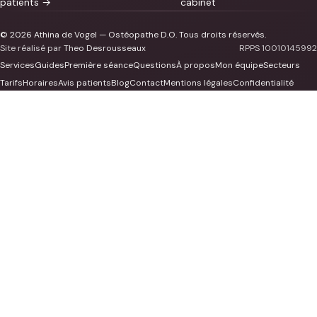
patients →
cabinet
© 2026 Athina de Vogel — Ostéopathe D.O. Tous droits réservés.
Site réalisé par
Theo Desrousseaux
RPPS 10010145992
Services
Guides
Première séance
Questions
À propos
Mon équipe
Secteurs
Tarifs
Horaires
Avis patients
Blog
Contact
Mentions légales
Confidentialité