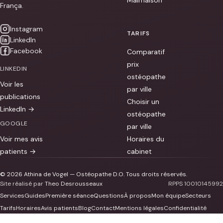
[...]
França.
Instagram
TARIFS
LinkedIn
Facebook
Comparatif
prix
LINKEDIN
ostéopathe
Voir les
par ville
publications
Choisir un
LinkedIn →
ostéopathe
GOOGLE
par ville
Voir mes avis
Horaires du
patients →
cabinet
© 2026 Athina de Vogel — Ostéopathe D.O. Tous droits réservés.
Site réalisé par
Theo Desrousseaux
RPPS 10010145992
Services
Guides
Première séance
Questions
À propos
Mon équipe
Secteurs
Tarifs
Horaires
Avis patients
Blog
Contact
Mentions légales
Confidentialité