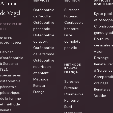
SERVICES
SECTEUR
ARTICLES
to
Athina
explain
POPULAIR
to
Ostéopathie
Suresnes
me
de Vogel
Kyste popli
and
de l'adulte
Puteaux
help
et ostéopa
me
Ostéopathie
Courbevoie
OSTÉOPATHE
to
Chondropa
périnatale
Nanterre
ease
D.O.
genou grad
my
Ostéopathie
Liste
pain.
N° RPPS
Douleurs
She
du sportif
complète
10010145992
gave
cervicales 
me
Ostéopathie
par ville
a
vision
Cabinet
lot
de la femme
of
d'ostéopathie
Drainage
Ostéopathie
advices
à Suresnes
Renata Fra
on
MÉTHODE
nourrisson
how
RENATA
(92),
à Suresnes
to
FRANÇA
et enfant
deal
spécialisé en
Comparati
with
Méthode
ostéopathie
Suresnes
the
drainage
Renata
pain
périnatale,
Puteaux
on
Renata vs
França
pédiatrique,
daily
Courbevoie
Vodder
life
de la femme
aswell.
Nanterre
Thank
et méthode
Rueil-
you
Renata
:)
Malmaison