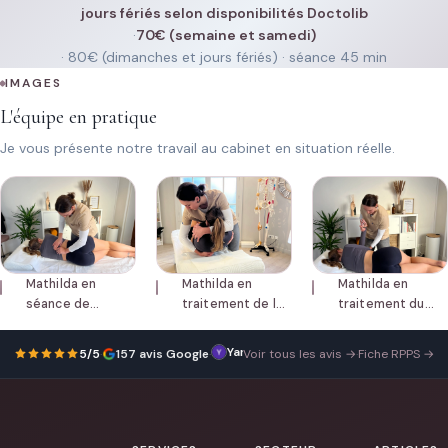
jours fériés selon disponibilités Doctolib
·
70€ (semaine et samedi)
· 80€ (dimanches et jours fériés) · séance 45 min
IMAGES
L'équipe en pratique
Je vous présente notre travail au cabinet en situation réelle.
Mathilda en
Mathilda en
Mathilda en
séance de
traitement de la
traitement du
mobilisation du
zone lombaire.
bras.
dos.
Yantong Lin
Very
30 septembre 2025
5/5
·
157 avis Google
·
Voir tous les avis →
·
Fiche RPPS →
nice
Ostéopathe,
she
took
the
time