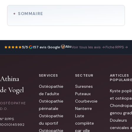
SOMMAIRE
Alice Vachet
Athina
4 mars 2026
5/5
·
157 avis Google
·
Voir tous les avis →
·
Fiche RPPS →
a
en
une
séance
sauvé
mon
post
SERVICES
SECTEUR
ARTICLES
Athina
partum.
POPULAIR
Bloquée
Ostéopathie
Suresnes
en
de Vogel
Kyste popli
bas
de l'adulte
Puteaux
du
et ostéopa
dos
Ostéopathie
Courbevoie
OSTÉOPATHE
par
Chondropa
une
périnatale
Nanterre
D.O.
sciatique
genou grad
Ostéopathie
Liste
aiguë
N° RPPS
depuis
Douleurs
du sportif
complète
la
10010145992
cervicales 
fin
Ostéopathie
par ville