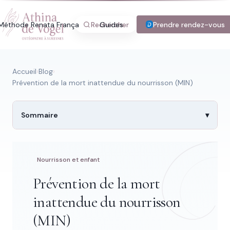
Méthode Renata França
Rechercher
Guides
Blog
Prendre rendez-vous
Tarifs
Con
Accueil
›
Blog
›
Prévention de la mort inattendue du nourrisson (MIN)
Recherche rapide
Sommaire
Trouver une page
Nourrisson et enfant
Prévention de la mort
Tapez au moins 2 lettres.
inattendue du nourrisson
(MIN)