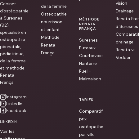
de
vision
Cabinet
ma
de la femme
grossesse,
d'ostéopathie
Drainage
je
Ostéopathie
pouvais
à Suresnes
Renata Fra
MÉTHODE
nourrisson
à
RENATA
(92),
à Suresnes
peine
FRANÇA
et enfant
me
spécialisé en
Comparati
lever.
Méthode
ostéopathie
Elle
Suresnes
drainage
m’a
Renata
périnatale,
Puteaux
dit
Renata vs
qu’en
França
pédiatrique,
Courbevoie
48h
Vodder
de la femme
les
Nanterre
résultats
et méthode
s
Rueil-
[...]
Renata
Malmaison
França.
Instagram
TARIFS
LinkedIn
Facebook
Comparatif
prix
LINKEDIN
ostéopathe
Voir les
par ville
publications