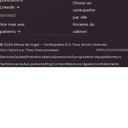
Choisir un
LinkedIn →
ostéopathe
GOOGLE
par ville
Voir mes avis
Horaires du
patients →
cabinet
© 2026 Athina de Vogel — Ostéopathe D.O. Tous droits réservés.
Site réalisé par
Theo Desrousseaux
RPPS 10010145992
Services
Guides
Première séance
Questions
À propos
Mon équipe
Secteurs
Tarifs
Horaires
Avis patients
Blog
Contact
Mentions légales
Confidentialité