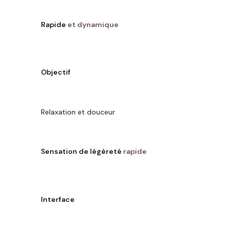
SOIN RENATA FRANÇA
Rapide
et dynamique
CRITÈRE
Objectif
MÉTHODE VODDER
Relaxation et douceur
SOIN RENATA FRANÇA
Sensation de légèreté
rapide
CRITÈRE
Interface
MÉTHODE VODDER