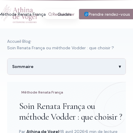
Méthode Renata França
Rechercher
Guides
Blog
Prendre rendez-vous
Tarifs
Con
Accueil
›
Blog
›
Soin Renata França ou méthode Vodder : que choisir ?
Recherche rapide
Sommaire
Trouver une page
Méthode Renata França
Soin Renata França ou
Tapez au moins 2 lettres.
méthode Vodder : que choisir ?
Par
Athina de Vogel
18 avril 2026
6 min de lecture