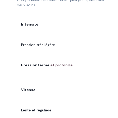
deux soins.
CRITÈRE
Intensité
MÉTHODE VODDER
Pression très légère
SOIN RENATA FRANÇA
Pression ferme
et profonde
CRITÈRE
Vitesse
MÉTHODE VODDER
Lente et régulière