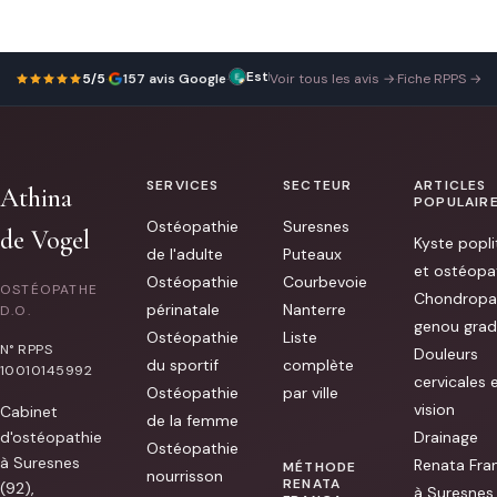
TDL TDL
Très
1 avril 2026
5/5
·
157 avis Google
·
Voir tous les avis →
·
Fiche RPPS →
bonne
expérience
chez
Athina.Douce,bienveillante
et
,professionnelle.Les
SERVICES
SECTEUR
ARTICLES
séances
Athina
m’ont
POPULAIR
fait
Ostéopathie
Suresnes
du
de Vogel
Kyste popli
bien!Elle
de l'adulte
Puteaux
m’a
et ostéopa
également
Ostéopathie
Courbevoie
OSTÉOPATHE
donné
Chondropa
périnatale
Nanterre
de
D.O.
genou grad
bons
Ostéopathie
Liste
conseils
N° RPPS
Douleurs
pour
du sportif
complète
10010145992
mon
cervicales 
quotidien,
Ostéopathie
par ville
des
vision
Cabinet
choses
de la femme
concrètes
d'ostéopathie
Drainage
Ostéopathie
qu
à Suresnes
Renata Fra
[...]
MÉTHODE
nourrisson
RENATA
(92),
à Suresnes