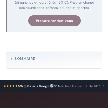
(dimanches et jours fériés : 80 €). Prise en charge
des nourrissons, enfants, adultes et sportifs.
Prendre rendez-vous
SOMMAIRE
Ariane Chion
Très
23 juin 2026
5/5
·
157 avis Google
·
Voir tous les avis →
·
Fiche RPPS →
satisfaite
de
mon
méthode
Renata
França.