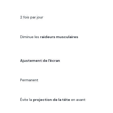
FRÉQUENCE
2 fois par jour
BÉNÉFICE
Diminue les
raideurs musculaires
ACTION
Ajustement de l'écran
FRÉQUENCE
Permanent
BÉNÉFICE
Évite la
projection de la tête
en avant