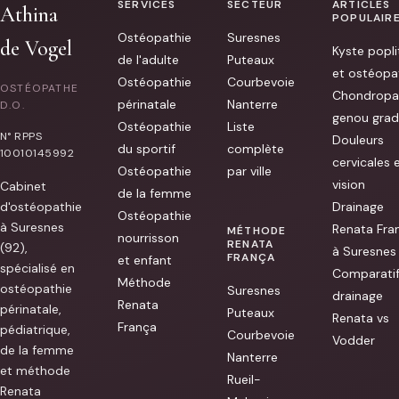
Professionnelle
SERVICES
SECTEUR
ARTICLES
Athina
à
POPULAIR
l'écoute
Ostéopathie
Suresnes
et
de Vogel
Kyste popli
bienveillante.
de l'adulte
Puteaux
Merci
et ostéopa
!
Ostéopathie
Courbevoie
OSTÉOPATHE
[...]
Chondropa
périnatale
Nanterre
D.O.
genou grad
Ostéopathie
Liste
N° RPPS
Douleurs
du sportif
complète
10010145992
cervicales 
Ostéopathie
par ville
vision
Cabinet
de la femme
d'ostéopathie
Drainage
Ostéopathie
à Suresnes
Renata Fra
MÉTHODE
nourrisson
RENATA
(92),
à Suresnes
FRANÇA
et enfant
spécialisé en
Comparati
Méthode
ostéopathie
Suresnes
drainage
Renata
périnatale,
Puteaux
Renata vs
França
pédiatrique,
Courbevoie
Vodder
de la femme
Nanterre
et méthode
Rueil-
Renata