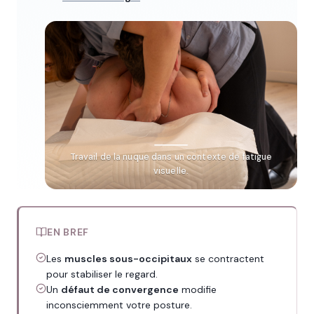
Travail de la nuque dans un contexte de fatigue
visuelle.
EN BREF
Les
muscles sous-occipitaux
se contractent
pour stabiliser le regard.
Un
défaut de convergence
modifie
inconsciemment votre posture.