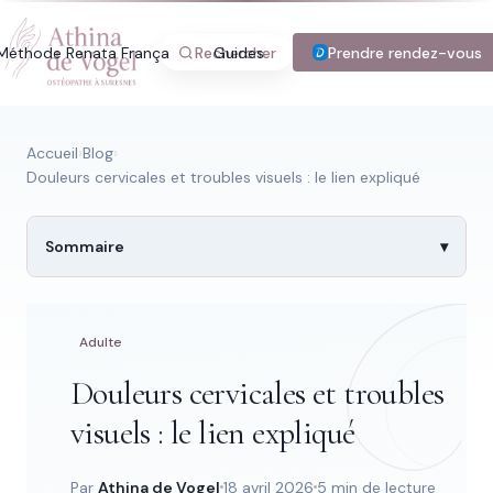
Méthode Renata França
Rechercher
Guides
Blog
Prendre rendez-vous
Tarifs
Con
Accueil
›
Blog
›
Douleurs cervicales et troubles visuels : le lien expliqué
Recherche rapide
Sommaire
Trouver une page
Adulte
Douleurs cervicales et troubles
Tapez au moins 2 lettres.
visuels : le lien expliqué
Par
Athina de Vogel
18 avril 2026
5 min de lecture