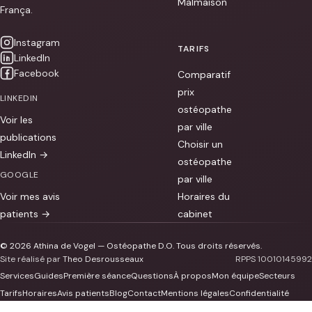
Malmaison
França.
Instagram
TARIFS
LinkedIn
Facebook
Comparatif
prix
LINKEDIN
ostéopathe
Voir les
par ville
publications
Choisir un
LinkedIn →
ostéopathe
GOOGLE
par ville
Voir mes avis
Horaires du
patients →
cabinet
© 2026 Athina de Vogel — Ostéopathe D.O. Tous droits réservés.
Site réalisé par
Theo Desrousseaux
RPPS 10010145992
Services
Guides
Première séance
Questions
À propos
Mon équipe
Secteurs
Tarifs
Horaires
Avis patients
Blog
Contact
Mentions légales
Confidentialité