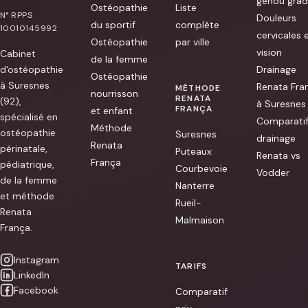
genou grad
Ostéopathie
Liste
N° RPPS
Douleurs
du sportif
complète
10010145992
cervicales 
Ostéopathie
par ville
vision
Cabinet
de la femme
d'ostéopathie
Drainage
Ostéopathie
à Suresnes
Renata Fra
MÉTHODE
nourrisson
RENATA
(92),
à Suresnes
FRANÇA
et enfant
spécialisé en
Comparati
Méthode
ostéopathie
Suresnes
drainage
Renata
périnatale,
Puteaux
Renata vs
França
pédiatrique,
Courbevoie
Vodder
de la femme
Nanterre
et méthode
Rueil-
Renata
Malmaison
França.
Instagram
TARIFS
LinkedIn
Facebook
Comparatif