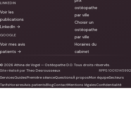
prix
LINKEDIN
ostéopathe
Voir les
par ville
publications
Choisir un
LinkedIn →
ostéopathe
GOOGLE
par ville
Voir mes avis
Horaires du
patients →
cabinet
© 2026 Athina de Vogel — Ostéopathe D.O. Tous droits réservés.
Site réalisé par
Theo Desrousseaux
RPPS 10010145992
Services
Guides
Première séance
Questions
À propos
Mon équipe
Secteurs
Tarifs
Horaires
Avis patients
Blog
Contact
Mentions légales
Confidentialité