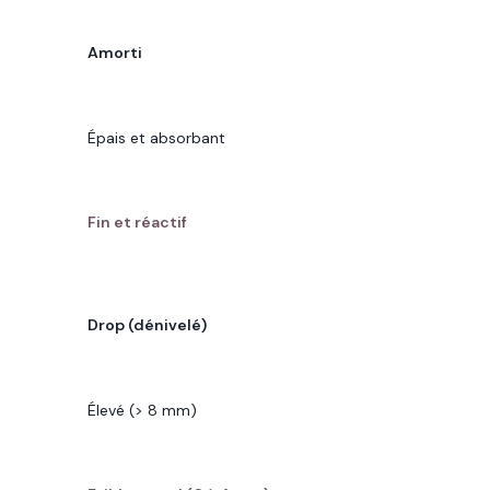
CARACTÉRISTIQUE
Amorti
CHAUSSURE MAXIMALISTE
Épais et absorbant
CHAUSSURE MINIMALISTE
Fin et réactif
CARACTÉRISTIQUE
Drop (dénivelé)
CHAUSSURE MAXIMALISTE
Élevé (> 8 mm)
CHAUSSURE MINIMALISTE