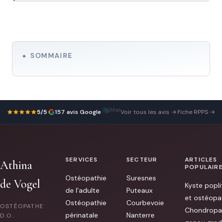
SOMMAIRE
Ariane Chion
Très
23 juin 2026
5/5
·
157 avis Google
·
Voir tous les avis →
·
Fiche RPPS →
satisfaite
de
mon
méthode
Renata
França.
SERVICES
SECTEUR
ARTICLES
Professionnelle
Athina
à
POPULAIR
l'écoute
Ostéopathie
Suresnes
et
de Vogel
Kyste popli
bienveillante.
de l'adulte
Puteaux
Merci
et ostéopa
!
Ostéopathie
Courbevoie
OSTÉOPATHE
[...]
Chondropa
périnatale
Nanterre
D.O.