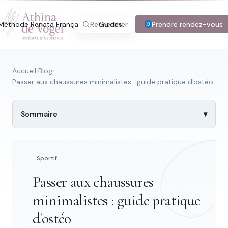
Méthode Renata França
Rechercher
Guides
Blog
Prendre rendez-vous
Tarifs
Con
Accueil
›
Blog
›
Passer aux chaussures minimalistes : guide pratique d'ostéo
Recherche rapide
Sommaire
Trouver une page
Sportif
Passer aux chaussures
Tapez au moins 2 lettres.
minimalistes : guide pratique
d'ostéo