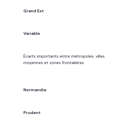
RÉGION
Grand Est
POTENTIEL DE REVENU
Variable
LECTURE 2026
Écarts importants entre métropoles, villes
moyennes et zones frontalières.
RÉGION
Normandie
POTENTIEL DE REVENU
Prudent
LECTURE 2026