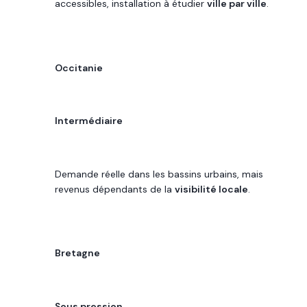
accessibles, installation à étudier
ville par ville
.
RÉGION
Occitanie
POTENTIEL DE REVENU
Intermédiaire
LECTURE 2026
Demande réelle dans les bassins urbains, mais
revenus dépendants de la
visibilité locale
.
RÉGION
Bretagne
POTENTIEL DE REVENU
Sous pression