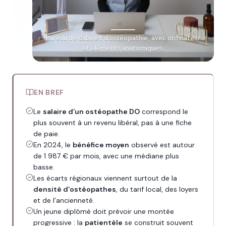
Bureau de cabinet d'ostéopathie, avec ordinateur
et éléments anatomiques.
EN BREF
Le
salaire d’un ostéopathe DO
correspond le
plus souvent à un revenu libéral, pas à une fiche
de paie.
En 2024, le
bénéfice moyen
observé est autour
de 1 987 € par mois, avec une médiane plus
basse.
Les écarts régionaux viennent surtout de la
densité d’ostéopathes
, du tarif local, des loyers
et de l’ancienneté.
Un jeune diplômé doit prévoir une montée
progressive : la
patientèle
se construit souvent