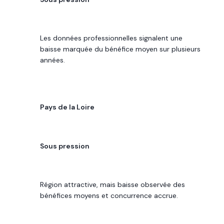
LECTURE 2026
Les données professionnelles signalent une
baisse marquée du bénéfice moyen sur plusieurs
années.
RÉGION
Pays de la Loire
POTENTIEL DE REVENU
Sous pression
LECTURE 2026
Région attractive, mais baisse observée des
bénéfices moyens et concurrence accrue.