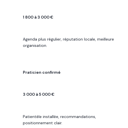
REVENU MENSUEL PLAUSIBLE
1 800 à 3 000 €
POINT CLÉ
Agenda plus régulier, réputation locale, meilleure
organisation.
PROFIL
Praticien confirmé
REVENU MENSUEL PLAUSIBLE
3 000 à 5 000 €
POINT CLÉ
Patientèle installée, recommandations,
positionnement clair.