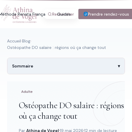
Méthode Renata França
Rechercher
Guides
Blog
Prendre rendez-vous
Tarifs
Con
Accueil
›
Blog
›
Ostéopathe DO salaire : régions où ça change tout
Recherche rapide
Sommaire
Trouver une page
Adulte
Ostéopathe DO salaire : régions
Tapez au moins 2 lettres.
où ça change tout
Par
Athina de Vogel
19 mai 2026
12 min de lecture