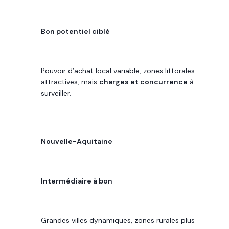
POTENTIEL DE REVENU
Bon potentiel ciblé
LECTURE 2026
Pouvoir d’achat local variable, zones littorales
attractives, mais
charges et concurrence
à
surveiller.
RÉGION
Nouvelle-Aquitaine
POTENTIEL DE REVENU
Intermédiaire à bon
LECTURE 2026
Grandes villes dynamiques, zones rurales plus