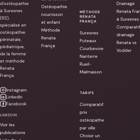
d'ostéopathie
Drainage
Ostéopathie
à Suresnes
Renata Fra
MÉTHODE
nourrisson
RENATA
(92),
à Suresnes
FRANÇA
et enfant
spécialisé en
Comparati
Méthode
ostéopathie
Suresnes
drainage
Renata
périnatale,
Puteaux
Renata vs
França
pédiatrique,
Courbevoie
Vodder
de la femme
Nanterre
et méthode
Rueil-
Renata
Malmaison
França.
Instagram
TARIFS
LinkedIn
Facebook
Comparatif
prix
LINKEDIN
ostéopathe
Voir les
par ville
publications
Choisir un