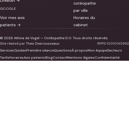
LinkedIn →
ostéopathe
GOOGLE
par ville
Voir mes avis
Horaires du
patients →
cabinet
© 2026 Athina de Vogel — Ostéopathe D.O. Tous droits réservés.
Site réalisé par
Theo Desrousseaux
RPPS 10010145992
Services
Guides
Première séance
Questions
À propos
Mon équipe
Secteurs
Tarifs
Horaires
Avis patients
Blog
Contact
Mentions légales
Confidentialité