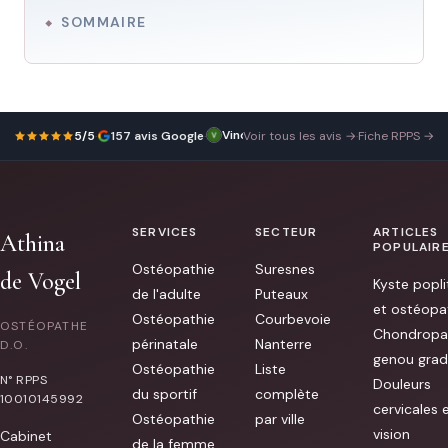
SOMMAIRE
Vincent Thomasson
Excellente
7 octobre 2025
5/5
·
157 avis Google
·
Voir tous les avis →
·
Fiche RPPS →
ostheo,
surtout
une
belle
personne
attentive
à
SERVICES
SECTEUR
ARTICLES
Athina
ses
POPULAIR
patients
Ostéopathie
Suresnes
Je
de Vogel
Kyste popli
conseille
de l'adulte
Puteaux
vivement.
et ostéopa
[...]
Ostéopathie
Courbevoie
OSTÉOPATHE
Chondropa
périnatale
Nanterre
D.O.
genou grad
Ostéopathie
Liste
N° RPPS
Douleurs
du sportif
complète
10010145992
cervicales 
Ostéopathie
par ville
vision
Cabinet
de la femme