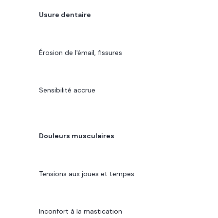
SYMPTÔME
Usure dentaire
MANIFESTATION
Érosion de l'émail, fissures
IMPACT
Sensibilité accrue
SYMPTÔME
Douleurs musculaires
MANIFESTATION
Tensions aux joues et tempes
IMPACT
Inconfort à la mastication