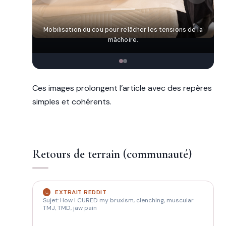
Mobilisation du cou pour relâcher les tensions de la
C
mâchoire.
Ces images prolongent l’article avec des repères
simples et cohérents.
Retours de terrain (communauté)
EXTRAIT REDDIT
Sujet: How I CURED my bruxism, clenching, muscular
TMJ, TMD, jaw pain