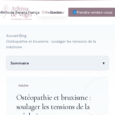
Méthode Renata França
Rechercher
Guides
Blog
Prendre rendez-vous
Tarifs
Con
Accueil
›
Blog
›
Ostéopathie et bruxisme : soulager les tensions de la
mâchoire
Recherche rapide
Trouver une page
Sommaire
Adulte
Tapez au moins 2 lettres.
Ostéopathie et bruxisme :
soulager les tensions de la