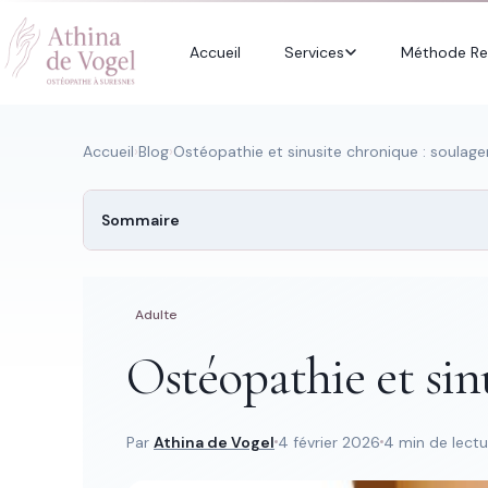
Accueil
Services
Méthode Re
Accueil
›
Blog
›
Ostéopathie et sinusite chronique : soulage
Sommaire
Recherche rapide
Trouver une
page
Adulte
Ostéopathie et sin
Tapez au moins 2 lettres.
Par
Athina de Vogel
4 février 2026
4 min de lectu