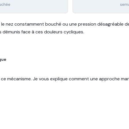
ouchée
sema
, le nez constamment bouché ou une pression désagréable der
ts démunis face à ces douleurs cycliques.
ique
e ce mécanisme. Je vous explique comment une approche manu