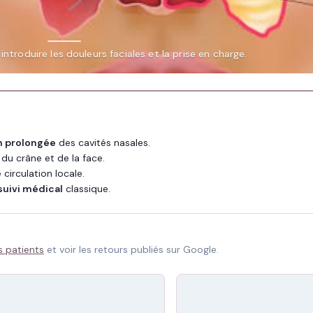
ntroduire les douleurs faciales et la prise en charge.
n prolongée
des cavités nasales.
du crâne et de la face.
 circulation locale.
uivi médical
classique.
s patients
et voir les retours publiés sur Google.