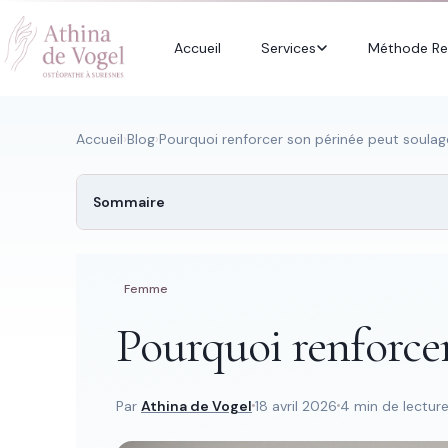
Accueil
Services
Méthode Re
Accueil
›
Blog
›
Pourquoi renforcer son périnée peut soulag
Sommaire
Recherche rapide
Trouver une
page
Femme
Pourquoi renforcer
Tapez au moins 2 lettres.
Par
Athina de Vogel
18 avril 2026
4 min de lectur