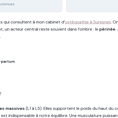
outenues
 qui consultent à mon cabinet d’
ostéopathie à Suresnes
. O
t, un acteur central reste souvent dans l’ombre : le
périnée
.
.
t-partum
e
es massives
(L1 à L5). Elles supportent le poids du haut du 
 est indispensable à notre équilibre. Une musculature puissan