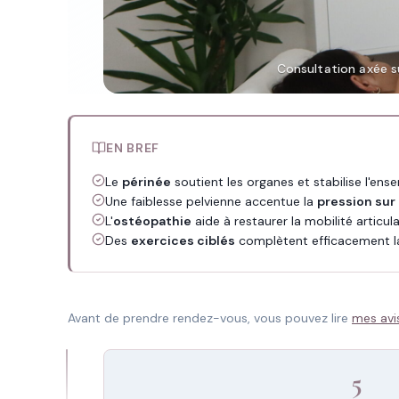
Consultation axée su
EN BREF
Le
périnée
soutient les organes et stabilise l'ens
Une faiblesse pelvienne accentue la
pression sur
L'
ostéopathie
aide à restaurer la mobilité articula
Des
exercices ciblés
complètent efficacement la
Avant de prendre rendez-vous, vous pouvez lire
mes avi
5