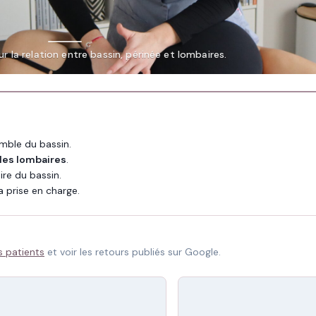
r la relation entre bassin, périnée et lombaires.
emble du bassin.
 les lombaires
.
ire du bassin.
 prise en charge.
s patients
et voir les retours publiés sur Google.