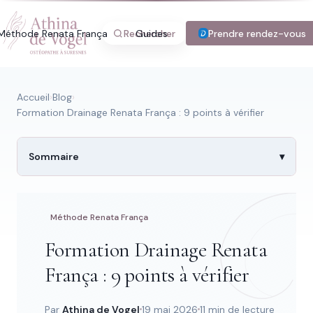
Méthode Renata França
Rechercher
Guides
Blog
Prendre rendez-vous
Tarifs
Con
Accueil
›
Blog
›
Formation Drainage Renata França : 9 points à vérifier
Recherche rapide
Sommaire
Trouver une page
Méthode Renata França
Formation Drainage Renata
Tapez au moins 2 lettres.
França : 9 points à vérifier
Par
Athina de Vogel
19 mai 2026
11 min de lecture