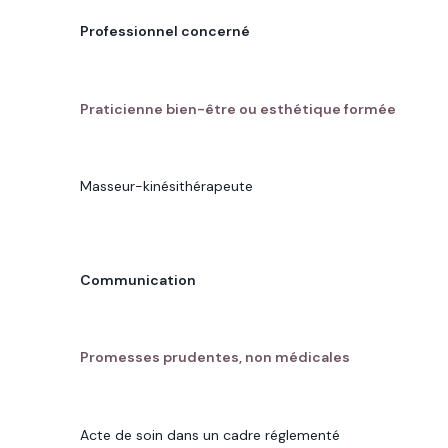
POINT À COMPARER
Professionnel concerné
SOIN RENATA FRANÇA
Praticienne bien-être ou esthétique formée
DRAINAGE LYMPHATIQUE MÉDICAL
Masseur-kinésithérapeute
POINT À COMPARER
Communication
SOIN RENATA FRANÇA
Promesses prudentes, non médicales
DRAINAGE LYMPHATIQUE MÉDICAL
Acte de soin dans un cadre réglementé