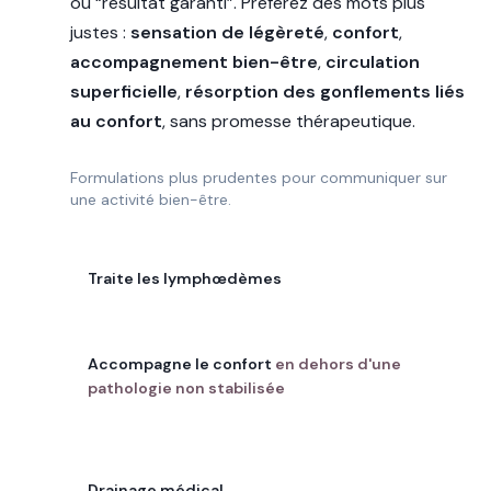
ou “résultat garanti”. Préférez des mots plus
justes :
sensation de légèreté
,
confort
,
accompagnement bien-être
,
circulation
superficielle
,
résorption des gonflements liés
au confort
, sans promesse thérapeutique.
Formulations plus prudentes pour communiquer sur
une activité bien-être.
À ÉVITER
Traite les lymphœdèmes
À PRÉFÉRER
Accompagne le confort
en dehors d'une
pathologie non stabilisée
À ÉVITER
Drainage médical