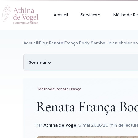
Accueil
Services
Méthode Re
Accueil
›
Blog
›
Renata França Body Samba : bien choisir so
Sommaire
Recherche rapide
Trouver une
page
Méthode Renata França
Renata França Body
Tapez au moins 2 lettres.
Par
Athina de Vogel
6 mai 2026
20 min de lectur