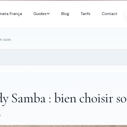
nata França
Guides
Blog
Tarifs
Contact
n soin
 Samba : bien choisir so
e