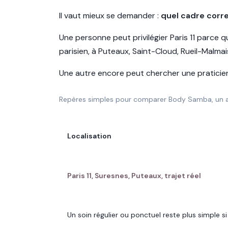
Il vaut mieux se demander :
quel cadre corr
Une personne peut privilégier Paris 11 parce 
parisien, à Puteaux, Saint-Cloud, Rueil-Malma
Une autre encore peut chercher une praticienn
Repères simples pour comparer Body Samba, un au
CRITÈRE
Localisation
À VÉRIFIER
Paris 11, Suresnes, Puteaux, trajet réel
POURQUOI C’EST UTILE
Un soin régulier ou ponctuel reste plus simple si