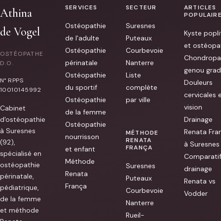
bien
SERVICES
SECTEUR
ARTICLES
les
Athina
POPULAIR
choses.
Je
Ostéopathie
Suresnes
de Vogel
recommande
Kyste popli
[...]
de l'adulte
Puteaux
et ostéopa
Ostéopathie
Courbevoie
OSTÉOPATHE
Chondropa
périnatale
Nanterre
D.O.
genou grad
Ostéopathie
Liste
N° RPPS
Douleurs
du sportif
complète
10010145992
cervicales 
Ostéopathie
par ville
vision
Cabinet
de la femme
d'ostéopathie
Drainage
Ostéopathie
à Suresnes
Renata Fra
MÉTHODE
nourrisson
RENATA
(92),
à Suresnes
FRANÇA
et enfant
spécialisé en
Comparati
Méthode
ostéopathie
Suresnes
drainage
Renata
périnatale,
Puteaux
Renata vs
França
pédiatrique,
Courbevoie
Vodder
de la femme
Nanterre
et méthode
Rueil-