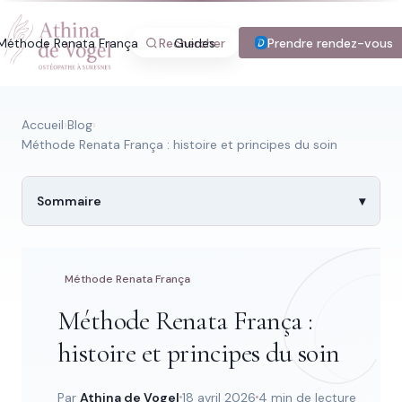
Méthode Renata França
Rechercher
Guides
Blog
Prendre rendez-vous
Tarifs
Con
Accueil
›
Blog
›
Méthode Renata França : histoire et principes du soin
Recherche rapide
Sommaire
Trouver une page
Méthode Renata França
Méthode Renata França :
Tapez au moins 2 lettres.
histoire et principes du soin
Par
Athina de Vogel
18 avril 2026
4 min de lecture