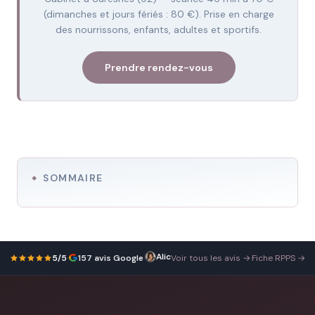
(dimanches et jours fériés : 80 €). Prise en charge
des nourrissons, enfants, adultes et sportifs.
Prendre rendez-vous
SOMMAIRE
5/5
·
157 avis Google
·
Voir tous les avis →
·
Fiche RPPS →
Cel SA5
Professionnelle
2 mars 2026
compétente,
souriante
et
qui
explique