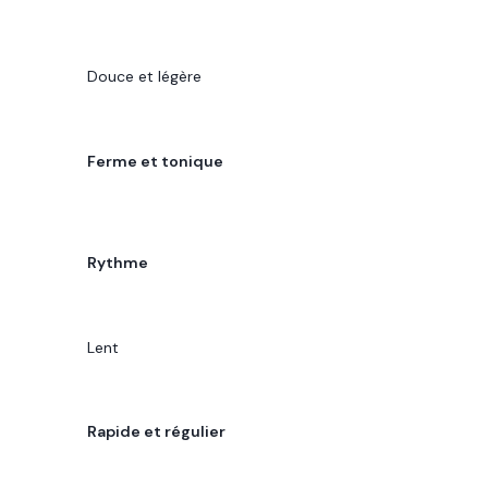
MÉTHODE CLASSIQUE
Douce et légère
MÉTHODE RENATA FRANÇA
Ferme et tonique
CRITÈRE
Rythme
MÉTHODE CLASSIQUE
Lent
MÉTHODE RENATA FRANÇA
Rapide et régulier