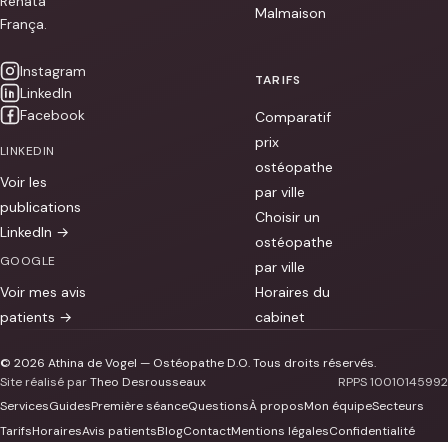
Renata
Malmaison
França.
Instagram
TARIFS
LinkedIn
Facebook
Comparatif
prix
LINKEDIN
ostéopathe
Voir les
par ville
publications
Choisir un
LinkedIn →
ostéopathe
GOOGLE
par ville
Voir mes avis
Horaires du
patients →
cabinet
© 2026 Athina de Vogel — Ostéopathe D.O. Tous droits réservés.
Site réalisé par
Theo Desrousseaux
RPPS 10010145992
Services
Guides
Première séance
Questions
À propos
Mon équipe
Secteurs
Tarifs
Horaires
Avis patients
Blog
Contact
Mentions légales
Confidentialité