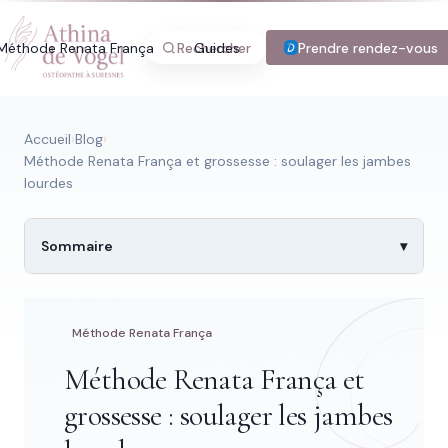
Méthode Renata França
Rechercher
Guides
Blog
Prendre rendez-vous
Tarifs
Con
Accueil
›
Blog
›
Méthode Renata França et grossesse : soulager les jambes
lourdes
Recherche rapide
Trouver une page
Sommaire
Méthode Renata França
Tapez au moins 2 lettres.
Méthode Renata França et
grossesse : soulager les jambes