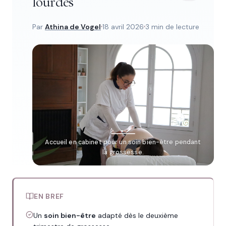
lourdes
Par
Athina de Vogel
18 avril 2026
3 min de lecture
Accueil en cabinet pour un soin bien-être pendant
la grossesse.
EN BREF
Un
soin bien-être
adapté dès le deuxième