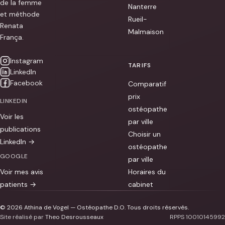
de la femme
été
Nanterre
reçu
et méthode
[...]
Rueil-
Renata
Malmaison
França.
Instagram
TARIFS
LinkedIn
Facebook
Comparatif
prix
LINKEDIN
ostéopathe
Voir les
par ville
publications
Choisir un
LinkedIn →
ostéopathe
GOOGLE
par ville
Voir mes avis
Horaires du
patients →
cabinet
© 2026 Athina de Vogel — Ostéopathe D.O. Tous droits réservés.
Site réalisé par
Theo Desrousseaux
RPPS 10010145992