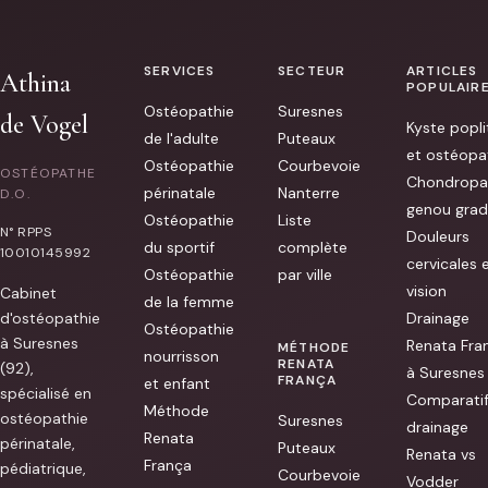
ostéopathe
en
urgence
un
week-
SERVICES
SECTEUR
ARTICLES
Athina
end
POPULAIR
après
Ostéopathie
Suresnes
m’être
de Vogel
Kyste popli
fait
de l'adulte
Puteaux
mal
et ostéopa
au
Ostéopathie
Courbevoie
OSTÉOPATHE
dos,
Chondropa
et
périnatale
Nanterre
D.O.
j’ai
genou grad
Ostéopathie
Liste
tout
N° RPPS
Douleurs
de
du sportif
complète
suite
10010145992
cervicales 
trouvé
Ostéopathie
par ville
Mme.
vision
Cabinet
de
de la femme
Vogel
d'ostéopathie
Drainage
sur
Ostéopathie
à Suresnes
Doctolib
Renata Fra
MÉTHODE
nourrisson
qui
RENATA
(92),
à Suresnes
a
FRANÇA
et enfant
pu
spécialisé en
Comparati
me
Méthode
ostéopathie
recevoir
Suresnes
drainage
l’après-
Renata
périnatale,
Puteaux
midi
Renata vs
França
même.
pédiatrique,
Courbevoie
J’ai
Vodder