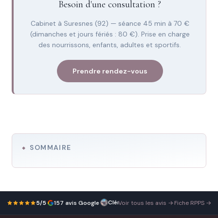
Besoin d'une consultation ?
Cabinet à Suresnes (92) — séance 45 min à 70 €
(dimanches et jours fériés : 80 €). Prise en charge
des nourrissons, enfants, adultes et sportifs.
Prendre rendez-vous
SOMMAIRE
Clément Hubert
Je
25 novembre 2025
5/5
·
157 avis Google
·
Voir tous les avis →
·
Fiche RPPS →
cherchais
un