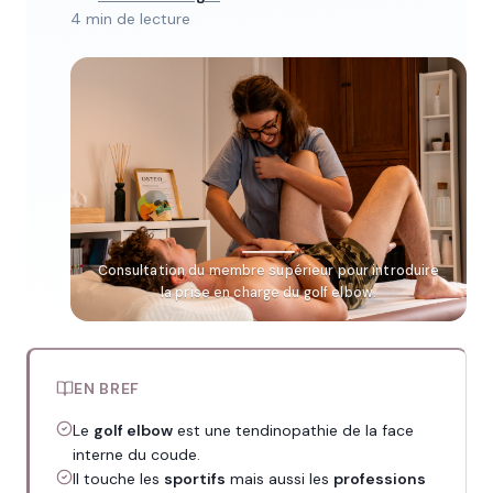
4 min de lecture
Consultation du membre supérieur pour introduire
la prise en charge du golf elbow.
EN BREF
Le
golf elbow
est une tendinopathie de la face
interne du coude.
Il touche les
sportifs
mais aussi les
professions