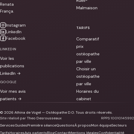
Rueil-
Renata
Malmaison
França.
Instagram
TARIFS
LinkedIn
Facebook
Comparatif
prix
LINKEDIN
ostéopathe
Voir les
par ville
publications
Choisir un
LinkedIn →
ostéopathe
GOOGLE
par ville
Voir mes avis
Horaires du
patients →
cabinet
© 2026 Athina de Vogel — Ostéopathe D.O. Tous droits réservés.
Site réalisé par
Theo Desrousseaux
RPPS 10010145992
Services
Guides
Première séance
Questions
À propos
Mon équipe
Secteurs
Tarifs
Horaires
Avis patients
Blog
Contact
Mentions légales
Confidentialité