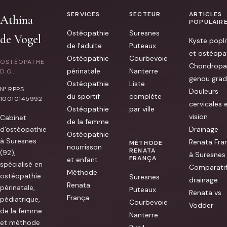
ressorti
détendu
SERVICES
SECTEUR
ARTICLES
et
Athina
POPULAIR
avec
une
Ostéopathie
Suresnes
de Vogel
sérénité
Kyste popli
renouvelée.
de l'adulte
Puteaux
[...]
et ostéopa
Ostéopathie
Courbevoie
OSTÉOPATHE
Chondropa
périnatale
Nanterre
D.O.
genou grad
Ostéopathie
Liste
N° RPPS
Douleurs
du sportif
complète
10010145992
cervicales 
Ostéopathie
par ville
vision
Cabinet
de la femme
d'ostéopathie
Drainage
Ostéopathie
à Suresnes
Renata Fra
MÉTHODE
nourrisson
RENATA
(92),
à Suresnes
FRANÇA
et enfant
spécialisé en
Comparati
Méthode
ostéopathie
Suresnes
drainage
Renata
périnatale,
Puteaux
Renata vs
França
pédiatrique,
Courbevoie
Vodder
de la femme
Nanterre
et méthode