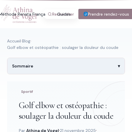
Méthode Renata França
Rechercher
Guides
Blog
Prendre rendez-vous
Tarifs
Con
Accueil
›
Blog
›
Golf elbow et ostéopathie : soulager la douleur du coude
Recherche rapide
Sommaire
Trouver une page
Sportif
Golf elbow et ostéopathie :
Tapez au moins 2 lettres.
soulager la douleur du coude
Par
Athina de Vogel
21 novembre 2025