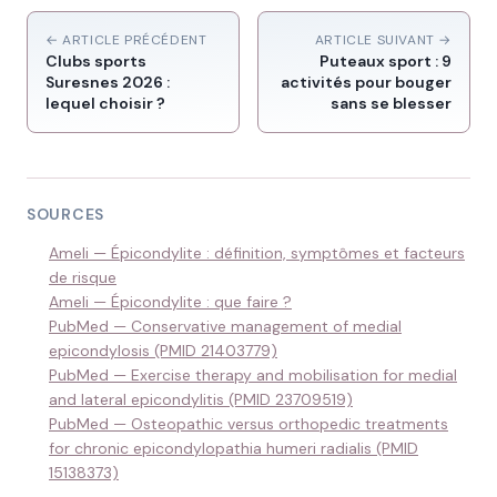
← ARTICLE PRÉCÉDENT
ARTICLE SUIVANT →
Clubs sports
Puteaux sport : 9
Suresnes 2026 :
activités pour bouger
lequel choisir ?
sans se blesser
SOURCES
Ameli — Épicondylite : définition, symptômes et facteurs
de risque
Ameli — Épicondylite : que faire ?
PubMed — Conservative management of medial
epicondylosis (PMID 21403779)
PubMed — Exercise therapy and mobilisation for medial
and lateral epicondylitis (PMID 23709519)
PubMed — Osteopathic versus orthopedic treatments
for chronic epicondylopathia humeri radialis (PMID
15138373)