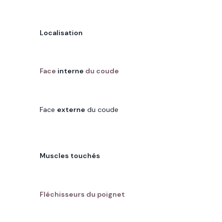
CARACTÉRISTIQUE
Localisation
GOLF ELBOW
Face
interne
du coude
TENNIS ELBOW
Face
externe
du coude
CARACTÉRISTIQUE
Muscles touchés
GOLF ELBOW
Fléchisseurs du poignet
TENNIS ELBOW