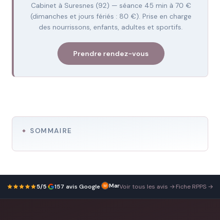
Cabinet à Suresnes (92) — séance 45 min à 70 €
(dimanches et jours fériés : 80 €). Prise en charge
des nourrissons, enfants, adultes et sportifs.
Prendre rendez-vous
SOMMAIRE
5/5
·
157 avis Google
·
Voir tous les avis →
·
Fiche RPPS →
LESEIGNEUR Pierre
Accueil
6 janvier 2026
exceptionnel
!!
J’en
suis