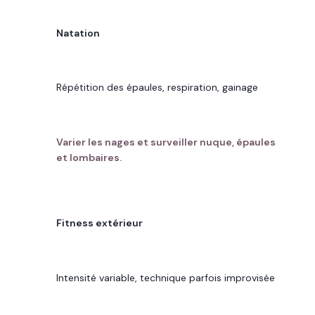
PRATIQUE À SURESNES
Natation
CONTRAINTE DOMINANTE
Répétition des épaules, respiration, gainage
BON RÉFLEXE
Varier les nages et surveiller nuque, épaules
et lombaires.
PRATIQUE À SURESNES
Fitness extérieur
CONTRAINTE DOMINANTE
Intensité variable, technique parfois improvisée
BON RÉFLEXE