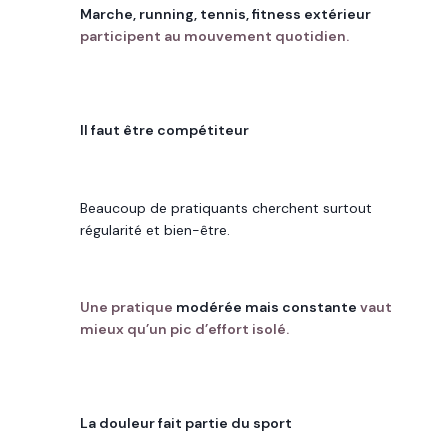
Marche, running, tennis, fitness extérieur
participent au mouvement quotidien.
IDÉE REÇUE
Il faut être compétiteur
CE QU’ON OBSERVE
Beaucoup de pratiquants cherchent surtout
régularité et bien-être.
REPÈRE UTILE
Une pratique
modérée mais constante
vaut
mieux qu’un pic d’effort isolé.
IDÉE REÇUE
La douleur fait partie du sport