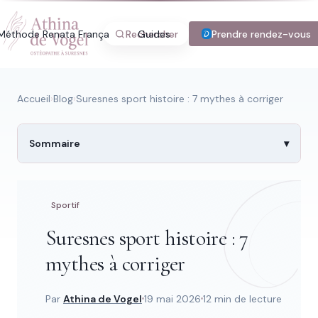
Méthode Renata França
Rechercher
Guides
Blog
Prendre rendez-vous
Tarifs
Con
Accueil
›
Blog
›
Suresnes sport histoire : 7 mythes à corriger
Sommaire
Recherche rapide
Trouver une page
Sportif
Suresnes sport histoire : 7
Tapez au moins 2 lettres.
mythes à corriger
Par
Athina de Vogel
19 mai 2026
12 min de lecture