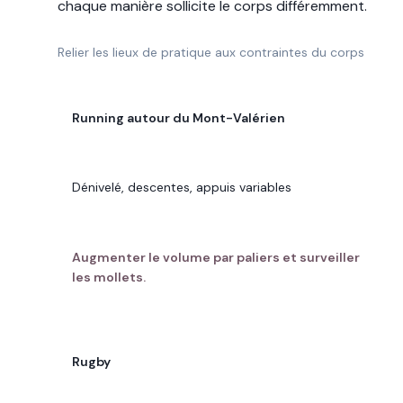
chaque manière sollicite le corps différemment.
Relier les lieux de pratique aux contraintes du corps
PRATIQUE À SURESNES
Running autour du Mont-Valérien
CONTRAINTE DOMINANTE
Dénivelé, descentes, appuis variables
BON RÉFLEXE
Augmenter le volume par paliers et surveiller
les mollets.
PRATIQUE À SURESNES
Rugby