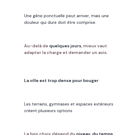
CE QU’ON OBSERVE
Une gêne ponctuelle peut arriver, mais une
douleur qui dure doit être comprise.
REPÈRE UTILE
Au-delà de
quelques jours
, mieux vaut
adapter la charge et demander un avis.
IDÉE REÇUE
La ville est trop dense pour bouger
CE QU’ON OBSERVE
Les terrains, gymnases et espaces extérieurs
créent plusieurs options.
REPÈRE UTILE
Le bon choix dépend du
niveau, du temps