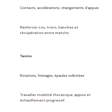
CONTRAINTE DOMINANTE
Contacts, accélérations, changements d’appuis
BON RÉFLEXE
Renforcer cou, tronc, hanches et
récupération entre matchs.
PRATIQUE À SURESNES
Tennis
CONTRAINTE DOMINANTE
Rotations, freinages, épaules sollicitées
BON RÉFLEXE
Travailler mobilité thoracique, appuis et
échauffement progressif.