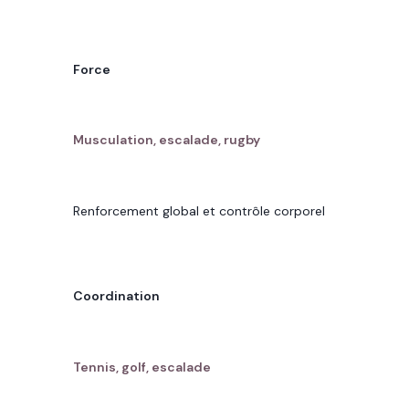
VOTRE OBJECTIF
Force
SPORTS ADAPTÉS À PUTEAUX
Musculation, escalade, rugby
POURQUOI
Renforcement global et contrôle corporel
VOTRE OBJECTIF
Coordination
SPORTS ADAPTÉS À PUTEAUX
Tennis, golf, escalade