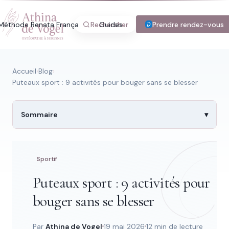
Méthode Renata França
Rechercher
Guides
Blog
Prendre rendez-vous
Tarifs
Con
Accueil
›
Blog
›
Puteaux sport : 9 activités pour bouger sans se blesser
Recherche rapide
Sommaire
Trouver une page
Sportif
Puteaux sport : 9 activités pour
Tapez au moins 2 lettres.
bouger sans se blesser
Par
Athina de Vogel
19 mai 2026
12 min de lecture