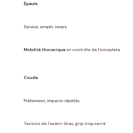
Épaule
CE QUI TRAVAILLE
Service, smash, revers
POINT OSTÉO À SURVEILLER
Mobilité thoracique
et contrôle de l'omoplate
ZONE SOLLICITÉE
Coude
CE QUI TRAVAILLE
Préhension, impacts répétés
POINT OSTÉO À SURVEILLER
Tension de l'avant-bras, grip trop serré