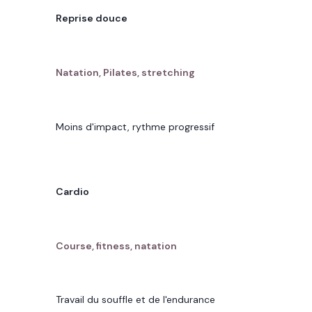
VOTRE OBJECTIF
Reprise douce
SPORTS ADAPTÉS À PUTEAUX
Natation, Pilates, stretching
POURQUOI
Moins d'impact, rythme progressif
VOTRE OBJECTIF
Cardio
SPORTS ADAPTÉS À PUTEAUX
Course, fitness, natation
POURQUOI
Travail du souffle et de l'endurance