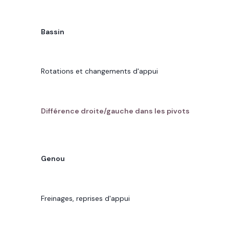
ZONE SOLLICITÉE
Bassin
CE QUI TRAVAILLE
Rotations et changements d'appui
POINT OSTÉO À SURVEILLER
Différence droite/gauche dans les pivots
ZONE SOLLICITÉE
Genou
CE QUI TRAVAILLE
Freinages, reprises d'appui
POINT OSTÉO À SURVEILLER