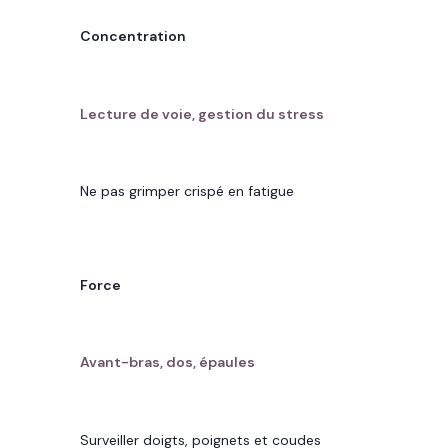
OBJECTIF
Concentration
CE QUE L'ESCALADE APPORTE
Lecture de voie, gestion du stress
VIGILANCE
Ne pas grimper crispé en fatigue
OBJECTIF
Force
CE QUE L'ESCALADE APPORTE
Avant-bras, dos, épaules
VIGILANCE
Surveiller doigts, poignets et coudes