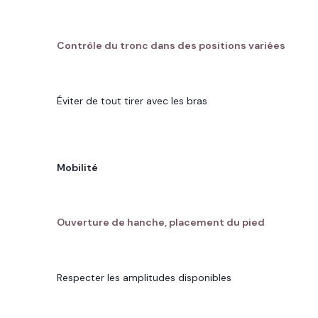
CE QUE L'ESCALADE APPORTE
Contrôle du tronc dans des positions variées
VIGILANCE
Éviter de tout tirer avec les bras
OBJECTIF
Mobilité
CE QUE L'ESCALADE APPORTE
Ouverture de hanche, placement du pied
VIGILANCE
Respecter les amplitudes disponibles