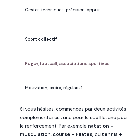
POURQUOI
Gestes techniques, précision, appuis
VOTRE OBJECTIF
Sport collectif
SPORTS ADAPTÉS À PUTEAUX
Rugby, football, associations sportives
POURQUOI
Motivation, cadre, régularité
Si vous hésitez, commencez par deux activités
complémentaires : une pour le souffle, une pour
le renforcement. Par exemple
natation +
musculation
,
course + Pilates
, ou
tennis +