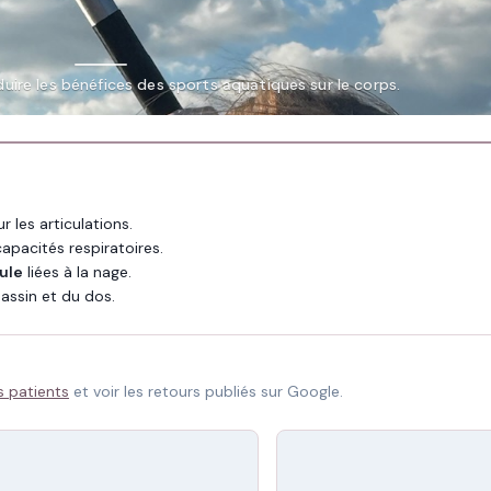
duire les bénéfices des sports aquatiques sur le corps.
r les articulations.
capacités respiratoires.
ule
liées à la nage.
assin et du dos.
s patients
et voir les retours publiés sur Google.