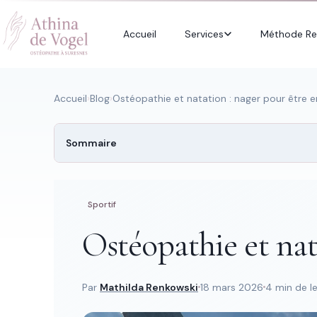
Accueil
Services
Méthode Re
Accueil
›
Blog
›
Ostéopathie et natation : nager pour être 
Sommaire
Recherche rapide
Trouver une
page
Sportif
Ostéopathie et nat
Tapez au moins 2 lettres.
Par
Mathilda Renkowski
18 mars 2026
4 min de l