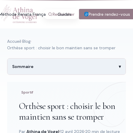
Méthode Renata França
Rechercher
Guides
Blog
Prendre rendez-vous
Tarifs
Con
Accueil
›
Blog
›
Orthèse sport : choisir le bon maintien sans se tromper
Recherche rapide
Sommaire
Trouver une page
Sportif
Orthèse sport : choisir le bon
Tapez au moins 2 lettres.
maintien sans se tromper
Par
Athina de Vogel
12 avril 2026
20 min de lecture