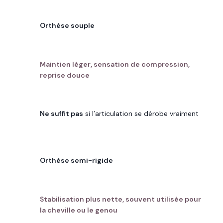
TYPE
Orthèse souple
USAGE FRÉQUENT
Maintien léger, sensation de compression,
reprise douce
POINT DE VIGILANCE
Ne suffit pas
si l’articulation se dérobe vraiment
TYPE
Orthèse semi-rigide
USAGE FRÉQUENT
Stabilisation plus nette, souvent utilisée pour
la cheville ou le genou