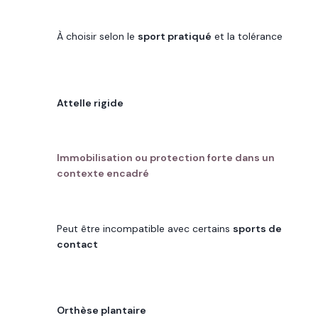
POINT DE VIGILANCE
À choisir selon le
sport pratiqué
et la tolérance
TYPE
Attelle rigide
USAGE FRÉQUENT
Immobilisation ou protection forte dans un
contexte encadré
POINT DE VIGILANCE
Peut être incompatible avec certains
sports de
contact
TYPE
Orthèse plantaire