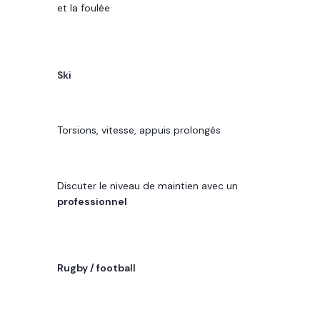
et la foulée
SPORT
Ski
CONTRAINTE FRÉQUENTE
Torsions, vitesse, appuis prolongés
RÉFLEXE UTILE
Discuter le niveau de maintien avec un
professionnel
SPORT
Rugby / football
CONTRAINTE FRÉQUENTE