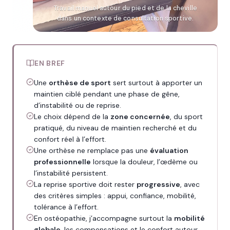
Travail manuel autour du pied et de la cheville
dans un contexte de consultation sportive.
EN BREF
Une
orthèse de sport
sert surtout à apporter un
maintien ciblé pendant une phase de gêne,
d’instabilité ou de reprise.
Le choix dépend de la
zone concernée
, du sport
pratiqué, du niveau de maintien recherché et du
confort réel à l’effort.
Une orthèse ne remplace pas une
évaluation
professionnelle
lorsque la douleur, l’œdème ou
l’instabilité persistent.
La reprise sportive doit rester
progressive
, avec
des critères simples : appui, confiance, mobilité,
tolérance à l’effort.
En ostéopathie, j’accompagne surtout la
mobilité
globale
, les compensations et le confort autour